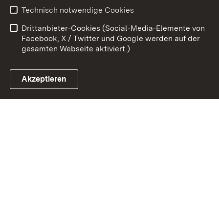
Erklärung zur
Benutzungshinweise
Technisch notwendige Cookies
Barrierefreiheit
Drittanbieter-Cookies (Social-Media-Elemente von
Impressum
Cookies
Facebook, X / Twitter und Google werden auf der
gesamten Webseite aktiviert.)
Akzeptieren
Link zum Landesportal