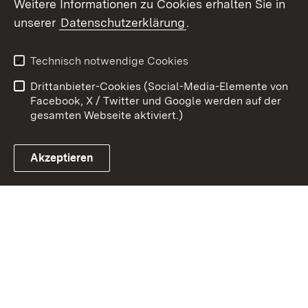
Weitere Informationen zu Cookies erhalten Sie in
Zum 
unserer
Datenschutzerklärung
.
Kontakt
Datenschutz
Erklärung zur
Benutzungshinweise
Technisch notwendige Cookies
Barrierefreiheit
Drittanbieter-Cookies (Social-Media-Elemente von
Impressum
Cookies
Facebook, X / Twitter und Google werden auf der
gesamten Webseite aktiviert.)
Akzeptieren
Link zum Landesportal