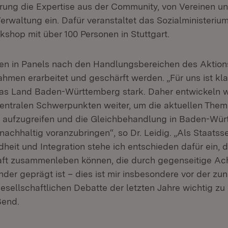
rung die Expertise aus der Community, von Vereinen u
Verwaltung ein. Dafür veranstaltet das Sozialministeriu
kshop mit über 100 Personen in Stuttgart.
en in Panels nach den Handlungsbereichen des Aktion
hmen erarbeitet und geschärft werden. „Für uns ist kla
das Land Baden-Württemberg stark. Daher entwickeln w
zentralen Schwerpunkten weiter, um die aktuellen The
k aufzugreifen und die Gleichbehandlung in Baden-Wü
chhaltig voranzubringen“, so Dr. Leidig. „Als Staatsse
heit und Integration stehe ich entschieden dafür ein, da
aft zusammenleben können, die durch gegenseitige Ac
nder geprägt ist – dies ist mir insbesondere vor der z
sellschaftlichen Debatte der letzten Jahre wichtig zu 
ßend.