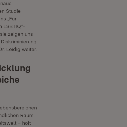
enaue
en Studie
ns „Für
on LSBTIQ*-
sie zeigen uns
 Diskriminierung
. Leidig weiter.
icklung
eiche
 Lebensbereichen
ländlichen Raum,
itswelt – holt