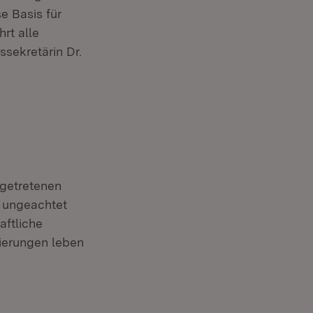
e Basis für
rt alle
sekretärin Dr.
 getretenen
, ungeachtet
aftliche
ierungen leben