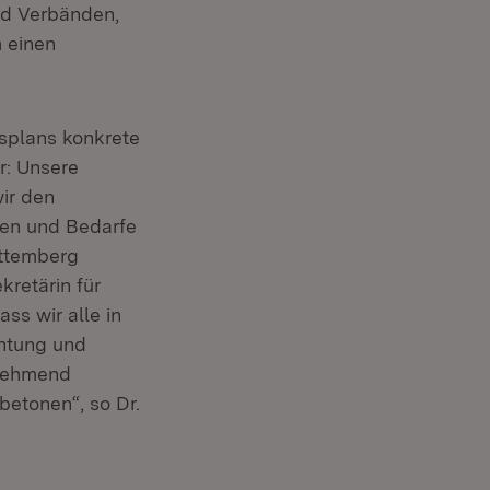
nd Verbänden,
m einen
splans konkrete
r: Unsere
ir den
men und Bedarfe
rttemberg
kretärin für
ss wir alle in
htung und
unehmend
betonen“, so Dr.