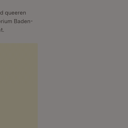
nd queeren
erium Baden-
t.