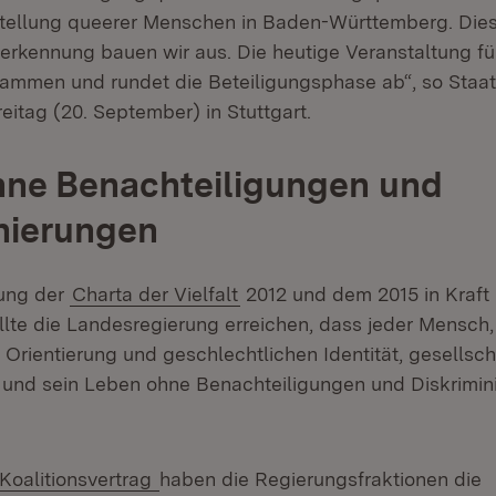
tellung queerer Menschen in Baden-Württemberg. Dies
rkennung bauen wir aus. Die heutige Veranstaltung füh
ammen und rundet die Beteiligungsphase ab“, so Staats
eitag (20. September) in Stuttgart.
hne Benachteiligungen und
nierungen
nung der
Charta der Vielfalt
2012 und dem 2015 in Kraft
lte die Landesregierung erreichen, dass jeder Mensch
 Orientierung und geschlechtlichen Identität, gesellsch
 und sein Leben ohne Benachteiligungen und Diskrimin
Extern:
(Öffnet in neuem Fenster)
Koalitionsvertrag
haben die Regierungsfraktionen die