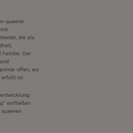
on queerer
mit
eitet, die als
heit,
 Familie. Der
 und
rimär offen, wo
füllt ist.
rentwicklung
“ einfließen
n queeren