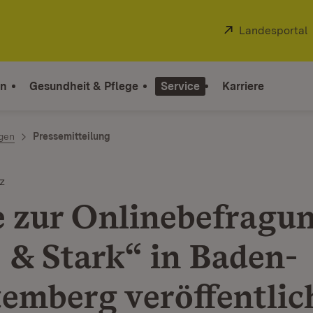
Extern:
Landesportal
on
Gesundheit & Pflege
Service
Karriere
ngen
Pressemitteilung
z
e zur Onlinebefragu
 & Stark“ in Baden-
emberg veröffentlic