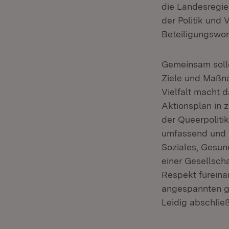
die Landesregie
der Politik und 
Beteiligungswor
Gemeinsam soll
Ziele und Maßna
Vielfalt macht 
Aktionsplan in 
der Queerpoliti
umfassend und na
Soziales, Gesund
einer Gesellsch
Respekt füreina
angespannten ge
Leidig abschlie