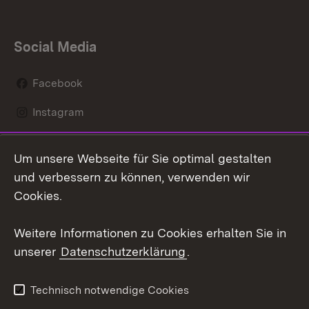
Social Media
Facebook
Instagram
LinkedIn
Um unsere Webseite für Sie optimal gestalten
Mastodon
und verbessern zu können, verwenden wir
Cookies.
Youtube
Weitere Informationen zu Cookies erhalten Sie in
Zum 
unserer
Datenschutzerklärung
.
Kontakt
Datenschutz
Erklärung zur
Benutzungshinweise
Technisch notwendige Cookies
Barrierefreiheit