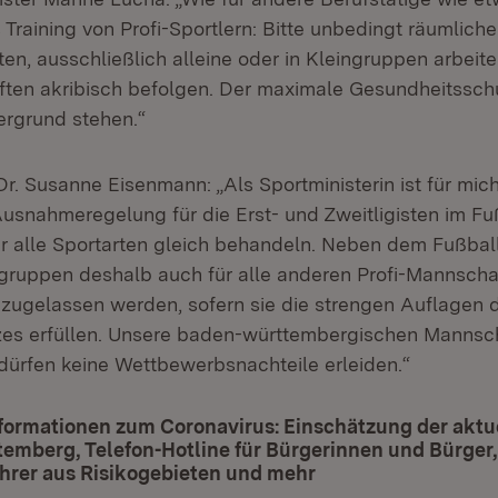
s Training von Profi-Sportlern: Bitte unbedingt räumlic
en, ausschließlich alleine oder in Kleingruppen arbeiten
ften akribisch befolgen. Der maximale Gesundheitssc
ergrund stehen.“
Dr. Susanne Eisenmann: „Als Sportministerin ist für mic
Ausnahmeregelung für die Erst- und Zweitligisten im Fu
r alle Sportarten gleich behandeln. Neben dem Fußbal
ingruppen deshalb auch für alle anderen Profi-Mannsch
 zugelassen werden, sofern sie die strengen Auflagen 
zes erfüllen. Unsere baden-württembergischen Mannsc
 dürfen keine Wettbewerbsnachteile erleiden.“
formationen zum Coronavirus: Einschätzung der aktue
mberg, Telefon-Hotline für Bürgerinnen und Bürger,
hrer aus Risikogebieten und mehr