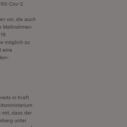
ARS-Cov-2
n vor, die auch
Die Maßnahmen
-19
e möglich zu
t eine
den-
eits in Kraft
itsministerium
 mit, dass der
emberg unter