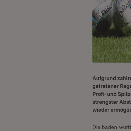
Aufgrund zahlre
getretener Reg
Profi- und Spi
strengster Abs
wieder ermögli
Die baden-würt