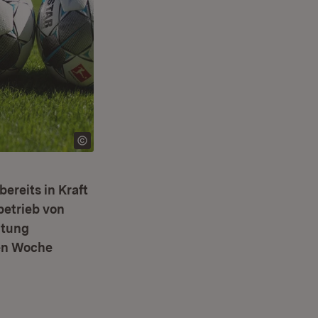
ereits in Kraft
betrieb von
htung
en Woche