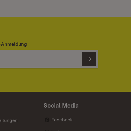
er-Anmeldung
Newsletter 
Social Media
Facebook
eilungen