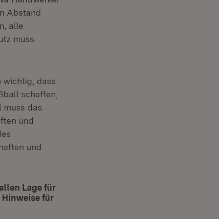
hen Abstand
, alle
hutz muss
h wichtig, dass
ßball schaffen,
l muss das
aften und
des
haften und
llen Lage für
 Hinweise für