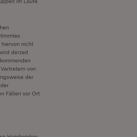
uppen im Laufe
chen
stimmtes
 hiervon nicht
ird derzeit
er kommenden
Vertretern von
ungsweise der
 der
n Fällen vor Ort
etwa Handwerker