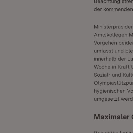
Beachtung stren
der kommenden 
Ministerpräside
Amtskollegen Ma
Vorgehen beider 
umfasst und ble
innerhalb der 
Woche in Kraft 
Sozial- und Kul
Olympiastützpun
hygienischen Vo
umgesetzt werd
Maximaler 
Gesundheitsmini