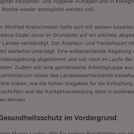
gster Abstands- und Hygiene-Auflagen und in Kleingr
Woche wieder ermöglicht werden soll.
nt Winfried Kretschmann hatte sich mit seinem bayeris
rkus Söder zuvor im Grundsatz auf ein solches, abge
Länder verständigt. Der Amateur- und Freizeitsport ist
ibt weiterhin untersagt. Eine entsprechende Regelung w
Landesregierung abgestimmt und soll noch im Laufe d
treten. Zudem soll eine gemeinsame Arbeitsgruppe aus 
tusministerium sowie des Landessportverbands bezieh
kte klären, wie die hohen Vorgaben für die Einhaltung
rschriften und der Kontaktvermeidung dann in konkrete
en können.
Gesundheitsschutz im Vordergrund
ster Manne Lucha: „Wie für andere Berufstätige wie 