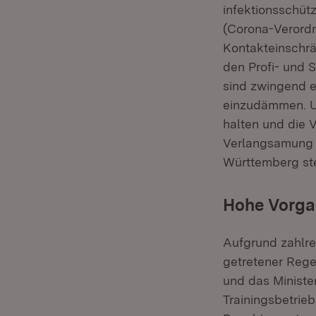
infektionsschü
(Corona-Verord
Kontakteinschrä
den Profi- und 
sind zwingend e
einzudämmen. U
halten und die V
Verlangsamung d
Württemberg ste
Hohe Vorga
Aufgrund zahlre
getretener Rege
und das Minister
Trainingsbetrie