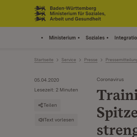
Zum Inhalt springen
Link zur Startseite
Ministerium
Soziales
Integrati
Startseite
Service
Presse
Pressemitteilu
Coronavirus
05.04.2020
Train
Lesezeit: 2 Minuten
Teilen
Spitze
Text vorlesen
stren