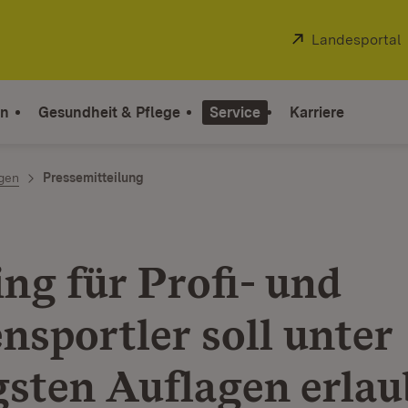
Extern:
Landesportal
on
Gesundheit & Pflege
Service
Karriere
ngen
Pressemitteilung
ing für Profi- und
nsportler soll unter
gsten Auflagen erlau