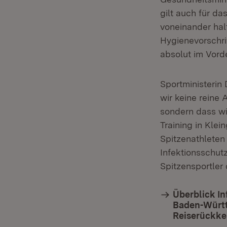
gilt auch für da
voneinander halt
Hygienevorschri
absolut im Vord
Sportministerin 
wir keine reine 
sondern dass wi
Training in Kle
Spitzenathleten
Infektionsschut
Spitzensportler
Überblick In
Baden-Württe
Reiserückke