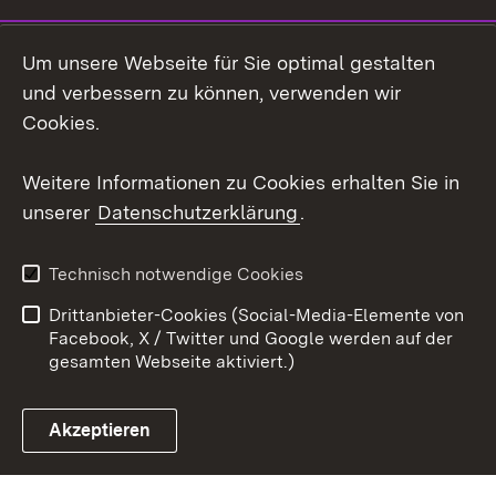
LinkedIn
Um unsere Webseite für Sie optimal gestalten
Mastodon
und verbessern zu können, verwenden wir
Cookies.
Youtube
Weitere Informationen zu Cookies erhalten Sie in
Zum 
unserer
Datenschutzerklärung
.
Kontakt
Datenschutz
Erklärung zur
Benutzungshinweise
Technisch notwendige Cookies
Barrierefreiheit
Drittanbieter-Cookies (Social-Media-Elemente von
Impressum
Cookies
Facebook, X / Twitter und Google werden auf der
gesamten Webseite aktiviert.)
Akzeptieren
Link zum Landesportal