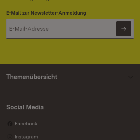
E-Mail zur Newsletter-Anmeldung
News
Themenübersicht
Social Media
Facebook
Instagram