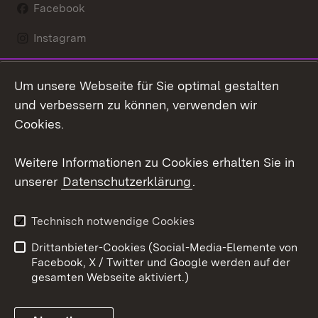
Facebook
Instagram
LinkedIn
Um unsere Webseite für Sie optimal gestalten
Mastodon
und verbessern zu können, verwenden wir
Cookies.
Youtube
Weitere Informationen zu Cookies erhalten Sie in
Zum 
unserer
Datenschutzerklärung
.
Kontakt
Datenschutz
Erklärung zur
Benutzungshinweise
Technisch notwendige Cookies
Barrierefreiheit
Drittanbieter-Cookies (Social-Media-Elemente von
Impressum
Cookies
Facebook, X / Twitter und Google werden auf der
gesamten Webseite aktiviert.)