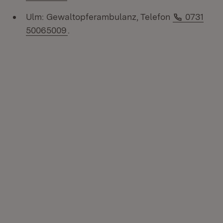
Telefon:
Ulm: Gewaltopferambulanz, Telefon
0731
50065009
.