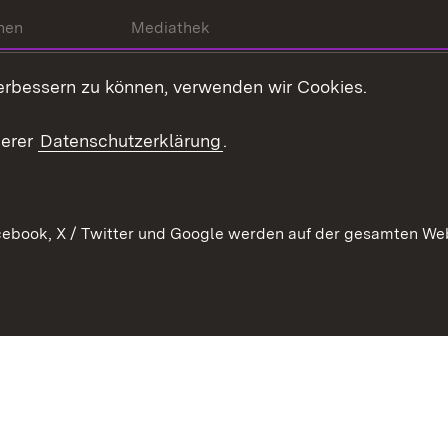
hen
Mediathek
t
Veranstaltungen
erbessern zu können, verwenden wir Cookies.
en
RSS
ement
serer
Datenschutzerklärung
.
 Pflege
ebook, X / Twitter und Google werden auf der gesamten Webs
Kontakt
Datenschutz
Erklärung zur Barrierefreiheit