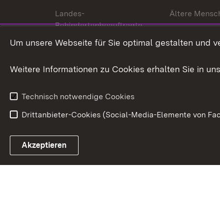
Landes-
Ältere Mensc
Behindertenbeauftragte
Menschen mi
Um unsere Webseite für Sie optimal gestalten und v
Bürgerreferent
Behinderung
Karriere
Bürgerengag
Weitere Informationen zu Cookies erhalten Sie in un
Anfahrt
Gesundheit &
Technisch notwendige Cookies
Drittanbieter-Cookies (Social-Media-Elemente von Fac
Link zum Landesportal
Akzeptieren