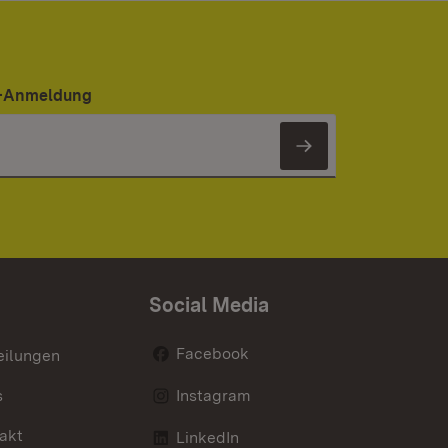
er-Anmeldung
Newsletter 
Social Media
Facebook
eilungen
s
Instagram
akt
LinkedIn