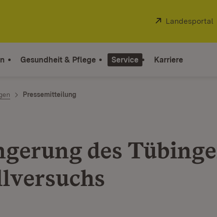
Extern:
Landesportal
on
Gesundheit & Pflege
Service
Karriere
ngen
Pressemitteilung
ngerung des Tübinge
lversuchs