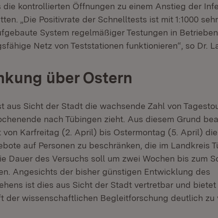
die kontrollierten Öffnungen zu einem Anstieg der Infe
tten. „Die Positivrate der Schnelltests ist mit 1:1000 seh
ufgebaute System regelmäßiger Testungen in Betrieben,
sfähige Netz von Teststationen funktionieren“, so Dr. La
nkung über Ostern
st aus Sicht der Stadt die wachsende Zahl von Tagestour
chenende nach Tübingen zieht. Aus diesem Grund bea
it von Karfreitag (2. April) bis Ostermontag (5. April) d
bote auf Personen zu beschränken, die im Landkreis 
Die Dauer des Versuchs soll um zwei Wochen bis zum Son
en. Angesichts der bisher günstigen Entwicklung des
hens ist dies aus Sicht der Stadt vertretbar und bietet
t der wissenschaftlichen Begleitforschung deutlich zu 