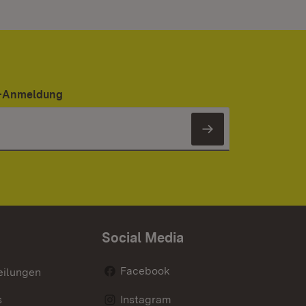
er-Anmeldung
Newsletter 
Social Media
Facebook
eilungen
s
Instagram