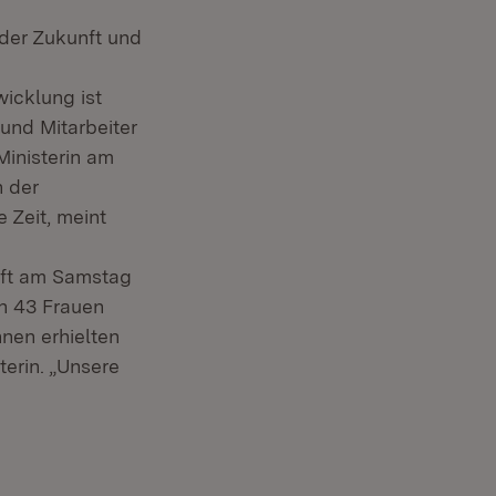
 der Zukunft und
icklung ist
und Mitarbeiter
Ministerin am
n der
 Zeit, meint
haft am Samstag
in 43 Frauen
nnen erhielten
erin. „Unsere