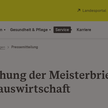
Extern:
Landesportal
on
Gesundheit & Pflege
Service
Karriere
ngen
Pressemitteilung
ihung der Meisterbrie
auswirtschaft