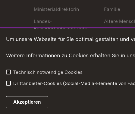
Ministerialdirektorin
Familie
Landes-
Ältere Mensc
Behindertenbeauftragte
Menschen mi
Um unsere Webseite für Sie optimal gestalten und v
Bürgerreferent
Behinderung
Karriere
Bürgerengag
Weitere Informationen zu Cookies erhalten Sie in un
Anfahrt
Gesundheit &
Technisch notwendige Cookies
Drittanbieter-Cookies (Social-Media-Elemente von Fac
Link zum Landesportal
Akzeptieren