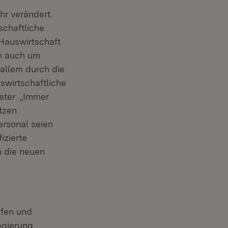
hr verändert.
chaftliche
Hauswirtschaft
rn auch um
 allem durch die
swirtschaftliche
eter: „Immer
tzen
rsonal seien
izierte
n die neuen
ufen und
egierung