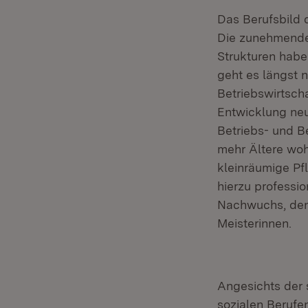
Das Berufsbild d
Die zunehmende 
Strukturen habe
geht es längst 
Betriebswirtsch
Entwicklung neu
Betriebs- und B
mehr Ältere woh
kleinräumige P
hierzu professio
Nachwuchs, den 
Meisterinnen.
Angesichts der
sozialen Berufe