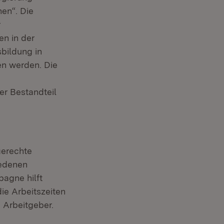
en“. Die
r
en in der
sbildung in
en werden. Die
er Bestandteil
gerechte
iedenen
agne hilft
ie Arbeitszeiten
e Arbeitgeber.