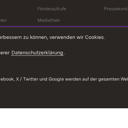
Förderaufrufe
Pressekont
hen
Mediathek
t
Veranstaltungen
erbessern zu können, verwenden wir Cookies.
en
RSS
ement
serer
Datenschutzerklärung
.
 Pflege
ebook, X / Twitter und Google werden auf der gesamten Webs
Kontakt
Datenschutz
Erklärung zur Barrierefreiheit