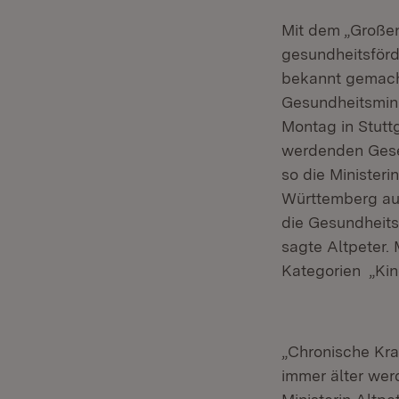
Mit dem „Großen
gesundheitsför
bekannt gemach
Gesundheitsmini
Montag in Stutt
werdenden Gese
so die Ministeri
Württemberg aus
die Gesundheits
sagte Altpeter. 
Kategorien „Kin
„Chronische Kr
immer älter we