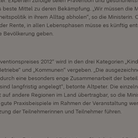
eter. Experten zufolge seien Prävention und gesundheit
beste Mittel zu deren Bekämpfung. „Wir müssen die 
itspolitik in ihrem Alltag abholen“, so die Ministerin.
oder Rente, in allen Lebensphasen müsse es künftig e
e Bevölkerung geben.
entionspreises 2012“ wird in den drei Kategorien „Kind
Betriebe“ und „Kommunen“ vergeben. „Die ausgezeichn
 durch eine besonders enge Zusammenarbeit der beteil
sind langfristig angelegt“, betonte Altpeter. Die einze
 auf andere Regionen im Land übertragbar, so die Minis
gute Praxisbeispiele im Rahmen der Veranstaltung wer
zung der Teilnehmerinnen und Teilnehmer führen.