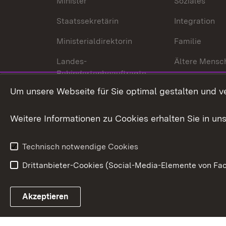
Minister
Soziales
Staatssekretärin
Integration
Ministerialdirektorin
Familie
Landes-
Ältere Mensc
Behindertenbeauftragte
Menschen mi
Um unsere Webseite für Sie optimal gestalten und v
Bürgerreferent
Behinderung
Karriere
Bürgerengag
Weitere Informationen zu Cookies erhalten Sie in un
Anfahrt
Gesundheit &
Technisch notwendige Cookies
Drittanbieter-Cookies (Social-Media-Elemente von Fac
Link zum Landesportal
Akzeptieren