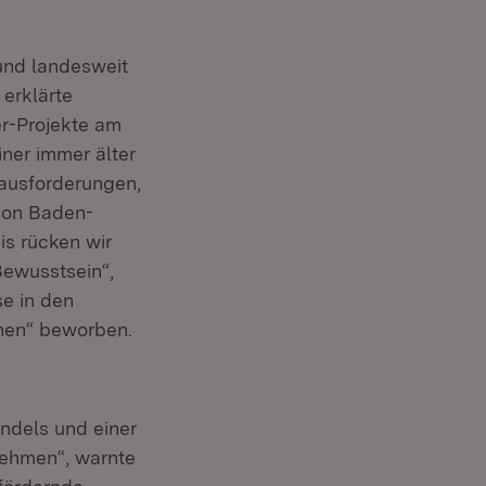
und landesweit
erklärte
er-Projekte am
ner immer älter
ausforderungen,
tion Baden-
is rücken wir
Bewusstsein“,
se in den
unen“ beworben.
ndels und einer
nehmen“, warnte