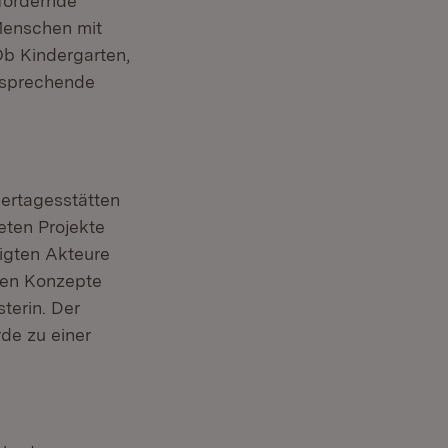
sfördernde
Menschen mit
 Ob Kindergarten,
ntsprechende
ertages­stätten
eten Projekte
igten Akteure
lnen Konzepte
terin. Der
de zu einer