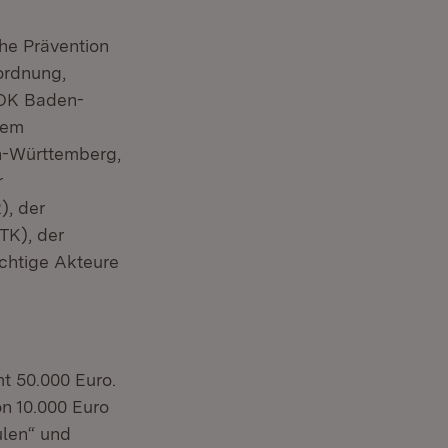
che Prävention
ordnung,
AOK Baden-
dem
n-Württemberg,
r
), der
TK), der
htige Akteure
t 50.000 Euro.
on 10.000 Euro
ulen“ und