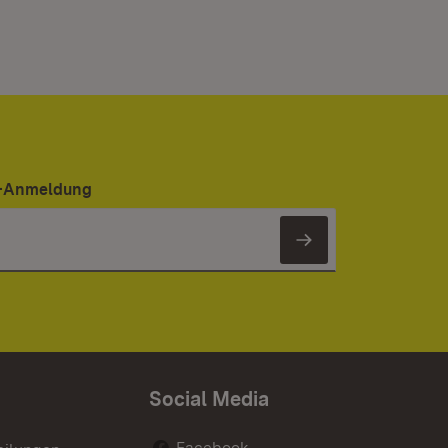
er-Anmeldung
Newsletter 
Social Media
Facebook