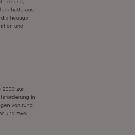
alordnung,
ern hatte aus
die heutige
ation und
e 2009 zur
tsförderung in
ögen von rund
ter und zwei