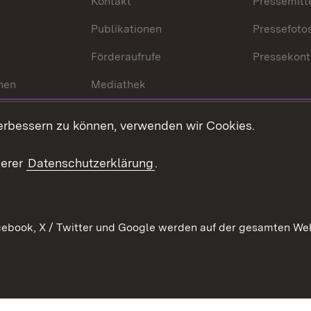
Kontakt
Pressemitt
Publikationen
Pressefoto
Förderaufrufe
Pressekont
hen
Mediathek
t
Veranstaltungen
erbessern zu können, verwenden wir Cookies.
en
RSS
ement
serer
Datenschutzerklärung
.
 Pflege
ebook, X / Twitter und Google werden auf der gesamten Webs
Kontakt
Datenschutz
Erklärung zur Barrierefreiheit