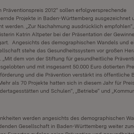
 Präventionspreis 2012“ sollen erfolgversprechende
dernde Projekte in Baden-Württemberg ausgezeichnet 
t werden. „Zur Nachahmung ausdrücklich empfohlen“, 
sterin Katrin Altpeter bei der Präsentation der Gewinn
gart. Angesichts des demographischen Wandels und ei
llschaft stehe das Gesundheitssystem vor großen Her
n. „Mit dem von der Stiftung für gesundheitliche Präven
gelobten und mit insgesamt 50.000 Euro dotierten Pre
förderung und die Prävention verstärkt ins öffentliche 
Mehr als 70 Projekte hatten sich in diesem Jahr für Prei
dertages­stätten und Schulen“, „Betriebe“ und „Komm
ankheiten werden angesichts des demographischen Wa
rdenden Gesellschaft in Baden-Württemberg weiter zu