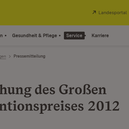
Extern:
Landesportal
on
Gesundheit & Pflege
Service
Karriere
ngen
Pressemitteilung
ihung des Großen
ntionspreises 2012