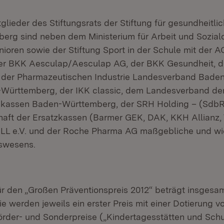
tglieder des Stiftungsrats der Stiftung für gesundheitli
rg sind neben dem Ministerium für Arbeit und Sozial
nioren sowie der Stiftung Sport in der Schule mit der 
er BKK Aesculap/Aesculap AG, der BKK Gesundheit, 
der Pharmazeutischen Industrie Landesverband Bade
Württemberg, der IKK classic, dem Landesverband de
nkassen Baden-Württemberg, der SRH Holding – (SdbR
haft der Ersatzkassen (Barmer GEK, DAK, KKH Allianz, 
e.V. und der Roche Pharma AG maßgebliche und wic
swesens.
ür den „Großen Präventionspreis 2012“ beträgt insgesam
ie werden jeweils ein erster Preis mit einer Dotierung v
örder- und Sonderpreise („Kindertagesstätten und Sch