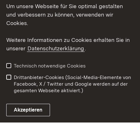
Um unsere Webseite für Sie optimal gestalten
Mastodon
und verbessern zu können, verwenden wir
Cookies.
Youtube
Weitere Informationen zu Cookies erhalten Sie in
Zum 
unserer
Datenschutzerklärung
.
Kontakt
Datenschutz
Erklärung zur
Benutzungshinweise
Technisch notwendige Cookies
Barrierefreiheit
Drittanbieter-Cookies (Social-Media-Elemente von
Impressum
Cookies
Facebook, X / Twitter und Google werden auf der
gesamten Webseite aktiviert.)
Akzeptieren
Link zum Landesportal