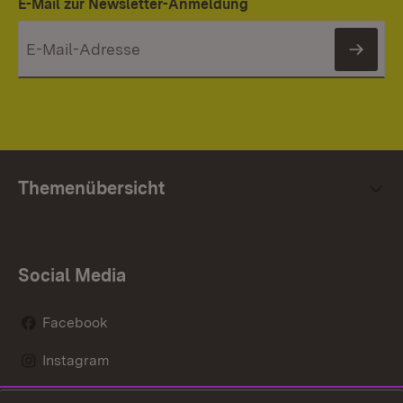
E-Mail zur Newsletter-Anmeldung
News
Themenübersicht
Social Media
Facebook
Instagram
LinkedIn