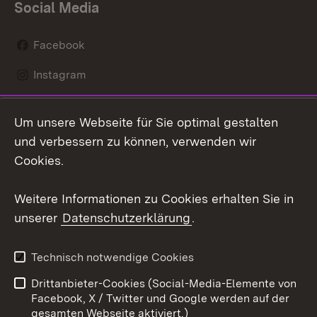
Social Media
Facebook
Instagram
LinkedIn
Um unsere Webseite für Sie optimal gestalten
Mastodon
und verbessern zu können, verwenden wir
Cookies.
Youtube
Weitere Informationen zu Cookies erhalten Sie in
Zum 
unserer
Datenschutzerklärung
.
Kontakt
Datenschutz
Erklärung zur
Benutzungshinweise
Technisch notwendige Cookies
Barrierefreiheit
Drittanbieter-Cookies (Social-Media-Elemente von
Impressum
Cookies
Facebook, X / Twitter und Google werden auf der
gesamten Webseite aktiviert.)