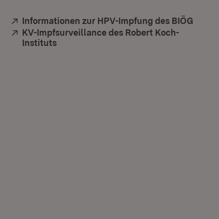
Extern:
(Öffne
Informationen zur HPV-Impfung des BIÖG
Extern:
KV-Impfsurveillance des Robert Koch-
Instituts
(Öffnet in neuem Fenster)