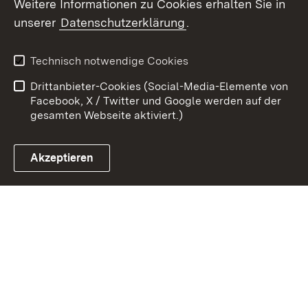
Weitere Informationen zu Cookies erhalten Sie in
Zum 
unserer
Datenschutzerklärung
.
Kontakt
Datenschutz
Erklärung zur
Benutzungshinweise
Technisch notwendige Cookies
Barrierefreiheit
Drittanbieter-Cookies (Social-Media-Elemente von
Impressum
Cookies
Facebook, X / Twitter und Google werden auf der
gesamten Webseite aktiviert.)
Akzeptieren
Link zum Landesportal