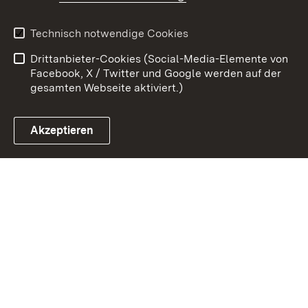
Kontakt
Datenschutz
Erklärung zur
Benutzungshinweise
Technisch notwendige Cookies
Barrierefreiheit
Drittanbieter-Cookies (Social-Media-Elemente von
Impressum
Cookies
Facebook, X / Twitter und Google werden auf der
gesamten Webseite aktiviert.)
Akzeptieren
Link zum Landesportal