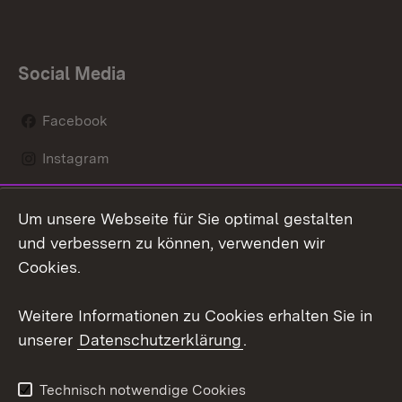
Social Media
Facebook
Instagram
LinkedIn
Um unsere Webseite für Sie optimal gestalten
Mastodon
und verbessern zu können, verwenden wir
Cookies.
Youtube
Weitere Informationen zu Cookies erhalten Sie in
Zum 
unserer
Datenschutzerklärung
.
Kontakt
Datenschutz
Erklärung zur
Benutzungshinweise
Technisch notwendige Cookies
Barrierefreiheit