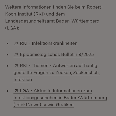
Weitere Informationen finden Sie beim Robert-
Koch-Institut (RKI) und dem
Landesgesundheitsamt Baden-Württemberg
(LGA):
Extern:
(Öffnet in neuem 
RKI - Infektionskrankheiten
Extern:
(Öffnet in
Epidemiologisches Bulletin 9/2025
Extern:
RKI - Themen - Antworten auf häufig
gestellte Fragen zu Zecken, Zeckenstich,
(Öffnet in neuem Fenster)
Infektion
Extern:
LGA - Aktuelle Informationen zum
Infektionsgeschehen in Baden-Württemberg
(Öffnet in neuem Fe
(InfektNews) sowie Grafiken