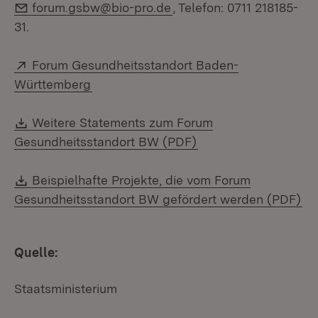
E-Mail:
forum.gsbw@bio-pro.de
, Telefon: 0711 218185-
31.
Extern:
Forum Gesundheitsstandort Baden-
(Öffnet in neuem Fenster)
Württemberg
Download:
Weitere Statements zum Forum
(Öffnet in neuem Fen
Gesundheitsstandort BW (PDF)
Download:
Beispielhafte Projekte, die vom Forum
(Ö
Gesundheitsstandort BW gefördert werden (PDF)
Quelle:
Staatsministerium