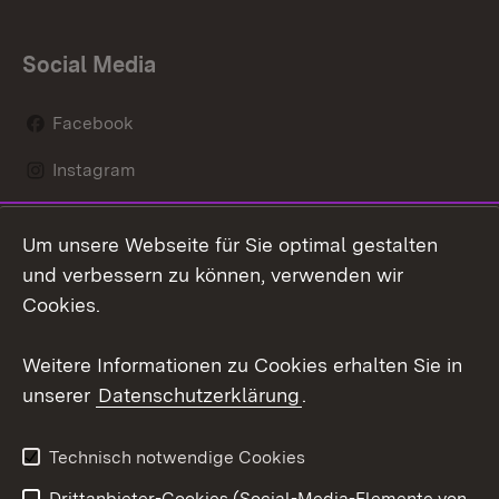
Social Media
Facebook
Instagram
LinkedIn
Um unsere Webseite für Sie optimal gestalten
Mastodon
und verbessern zu können, verwenden wir
Cookies.
Youtube
Weitere Informationen zu Cookies erhalten Sie in
Zum 
unserer
Datenschutzerklärung
.
Kontakt
Datenschutz
Erklärung zur
Benutzungshinweise
Technisch notwendige Cookies
Barrierefreiheit
Drittanbieter-Cookies (Social-Media-Elemente von