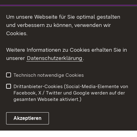
LinkedIn
Um unsere Webseite für Sie optimal gestalten
Mastodon
und verbessern zu können, verwenden wir
Cookies.
Youtube
Weitere Informationen zu Cookies erhalten Sie in
Zum 
unserer
Datenschutzerklärung
.
Kontakt
Datenschutz
Erklärung zur
Benutzungshinweise
Technisch notwendige Cookies
Barrierefreiheit
Drittanbieter-Cookies (Social-Media-Elemente von
Impressum
Cookies
Facebook, X / Twitter und Google werden auf der
gesamten Webseite aktiviert.)
Akzeptieren
Link zum Landesportal