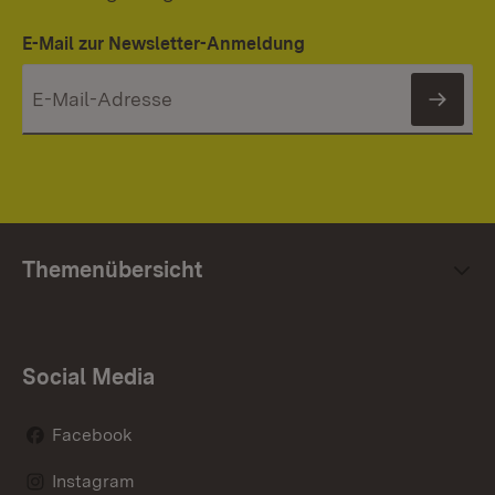
E-Mail zur Newsletter-Anmeldung
News
Themenübersicht
Social Media
Facebook
Instagram