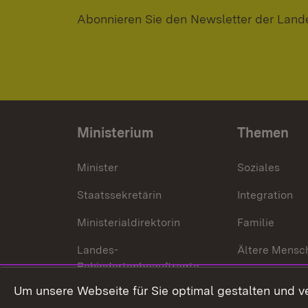
Abonnieren Sie den Newsletter der Land
Ministerium
Themen
Minister
Soziales
Staatssekretärin
Integration
Ministerialdirektorin
Familie
Landes-
Ältere Mensc
Behindertenbeauftragte
Menschen mi
Um unsere Webseite für Sie optimal gestalten und v
Bürgerreferent
Behinderung