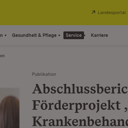
Extern:
Landesportal
on
Gesundheit & Pflege
Service
Karriere
ion
Publikation
Abschlussberi
Förderprojekt
Krankenbehan