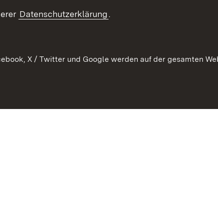
ement
serer
Datenschutzerklärung
.
 Pflege
ebook, X / Twitter und Google werden auf der gesamten Webs
Kontakt
Datenschutz
Erklärung zur Barrierefreiheit