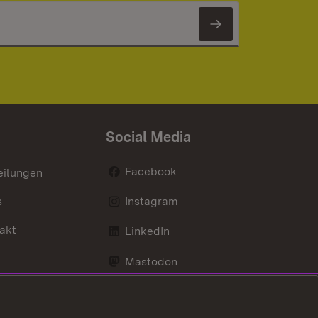
Newsletter 
Social Media
Facebook
eilungen
s
Instagram
akt
LinkedIn
Mastodon
Youtube