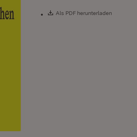
Download:
Als PDF herunterladen
(Öffnet i