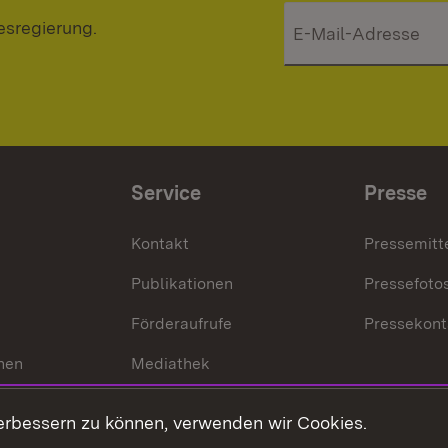
esregierung.
Service
Presse
Kontakt
Pressemitt
Publikationen
Pressefoto
Förderaufrufe
Pressekont
hen
Mediathek
t
Veranstaltungen
erbessern zu können, verwenden wir Cookies.
en
RSS