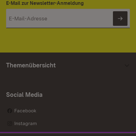
E-Mail zur Newsletter-Anmeldung
News
Themenübersicht
Social Media
Facebook
Instagram