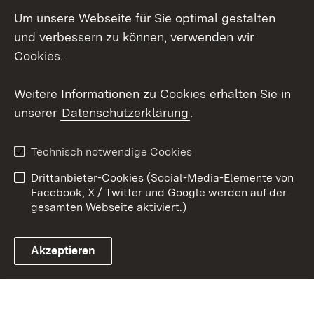
LinkedIn
Um unsere Webseite für Sie optimal gestalten
Mastodon
und verbessern zu können, verwenden wir
Cookies.
Youtube
Weitere Informationen zu Cookies erhalten Sie in
Zum 
unserer
Datenschutzerklärung
.
Kontakt
Datenschutz
Erklärung zur
Benutzungshinweise
Technisch notwendige Cookies
Barrierefreiheit
Drittanbieter-Cookies (Social-Media-Elemente von
Impressum
Cookies
Facebook, X / Twitter und Google werden auf der
gesamten Webseite aktiviert.)
Akzeptieren
Link zum Landesportal