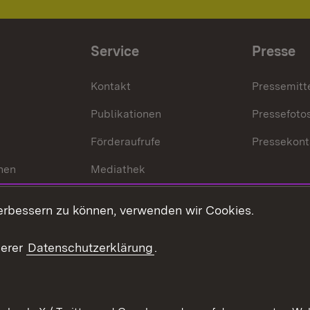
Service
Presse
Kontakt
Pressemitt
Publikationen
Pressefoto
Förderaufrufe
Pressekont
hen
Mediathek
t
Veranstaltungen
erbessern zu können, verwenden wir Cookies.
en
RSS
ement
serer
Datenschutzerklärung
.
 Pflege