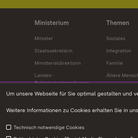
Ministerium
Themen
Minister
Soziales
Staatssekretärin
Integration
Ministerialdirektorin
Familie
Landes-
Ältere Mensc
Behindertenbeauftragte
Menschen mi
Um unsere Webseite für Sie optimal gestalten und v
Bürgerreferent
Behinderung
Karriere
Bürgerengag
Weitere Informationen zu Cookies erhalten Sie in un
Anfahrt
Gesundheit &
Technisch notwendige Cookies