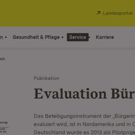
Extern:
Landesportal
on
Gesundheit & Pflege
Service
Karriere
ion
Publikation
Evaluation Bü
Das Beteiligungsinstrument der „BürgerIn
evaluiert wird, ist in Nordamerika und in Ö
Deutschland wurde es 2013 als Pilotproj