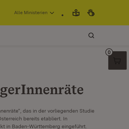
(Öffnet in neuem Fenster)
Alle Ministerien
0
Warenko
rgerInnenräte
nenräte“, das in der vorliegenden Studie
sterreich bereits etabliert. In
ekt in Baden-Württemberg eingeführt.