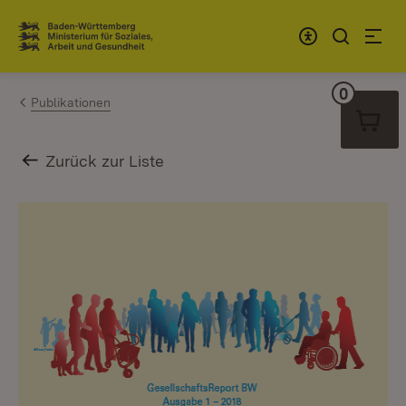
Zum Inhalt springen
Link zur Startseite
0
Warenko
Publikationen
Zurück zur Liste