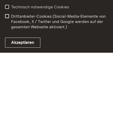
Erklärung zur
Benutzungshinweise
Technisch notwendige Cookies
Barrierefreiheit
Drittanbieter-Cookies (Social-Media-Elemente von
Impressum
Cookies
Facebook, X / Twitter und Google werden auf der
gesamten Webseite aktiviert.)
Akzeptieren
Link zum Landesportal