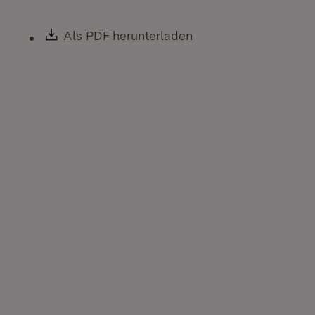
Download:
Als PDF herunterladen
(Öffnet in neuem Fen