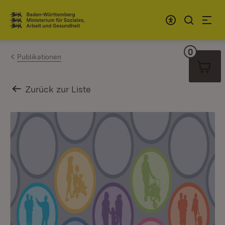
Zum Inhalt springen
Link zur Startseite
0
Warenko
Publikationen
Zurück zur Liste