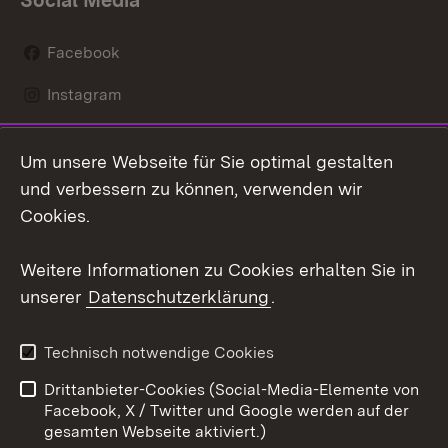
Social Media
Facebook
Instagram
LinkedIn
Um unsere Webseite für Sie optimal gestalten
Mastodon
und verbessern zu können, verwenden wir
Cookies.
Youtube
Weitere Informationen zu Cookies erhalten Sie in
Zum 
unserer
Datenschutzerklärung
.
Kontakt
Datenschutz
Erklärung zur
Benutzungshinweise
Technisch notwendige Cookies
Barrierefreiheit
Drittanbieter-Cookies (Social-Media-Elemente von
Impressum
Cookies
Facebook, X / Twitter und Google werden auf der
gesamten Webseite aktiviert.)