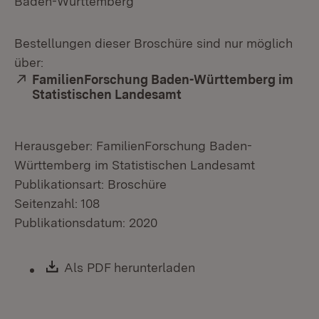
Baden-Württemberg
Bestellungen dieser Broschüre sind nur möglich
über:
Extern:
FamilienForschung Baden-Württemberg im
Statistischen Landesamt
Herausgeber: FamilienForschung Baden-
Württemberg im Statistischen Landesamt
Publikationsart: Broschüre
Seitenzahl: 108
Publikationsdatum: 2020
Download:
Als PDF herunterladen
(Öffnet in neuem Fen