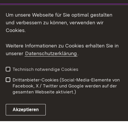
LinkedIn
Um unsere Webseite für Sie optimal gestalten
Mastodon
und verbessern zu können, verwenden wir
Cookies.
Youtube
Weitere Informationen zu Cookies erhalten Sie in
Zum 
unserer
Datenschutzerklärung
.
Kontakt
Datenschutz
Erklärung zur
Benutzungshinweise
Technisch notwendige Cookies
Barrierefreiheit
Drittanbieter-Cookies (Social-Media-Elemente von
Impressum
Cookies
Facebook, X / Twitter und Google werden auf der
gesamten Webseite aktiviert.)
Akzeptieren
Link zum Landesportal