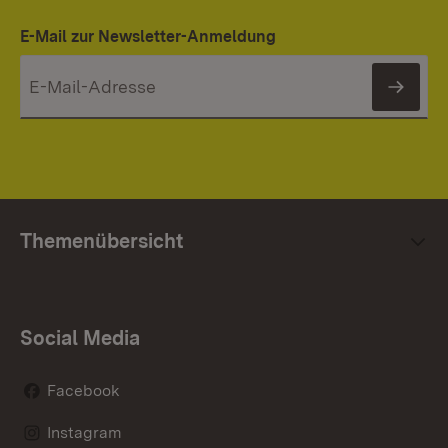
E-Mail zur Newsletter-Anmeldung
News
Themenübersicht
Social Media
Facebook
Instagram