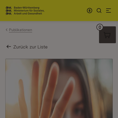
Zum Inhalt springen
Link zur Startseite
0
Warenko
Publikationen
Zurück zur Liste