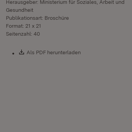
Herausgeber: Ministerium für Soziales, Arbeit und
Gesundheit
Publikationsart: Broschüre
Format: 21 x 21
Seitenzahl: 40
Download:
Als PDF herunterladen
(Öffnet in neuem Fen