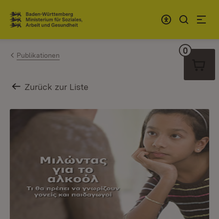
Zum Inhalt springen
Link zur Startseite
0
Warenko
Publikationen
Zurück zur Liste