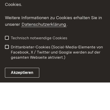
Cookies.
Youtube
Weitere Informationen zu Cookies erhalten Sie in
Zum 
unserer
Datenschutzerklärung
.
Kontakt
Datenschutz
Erklärung zur
Benutzungshinweise
Technisch notwendige Cookies
Barrierefreiheit
Drittanbieter-Cookies (Social-Media-Elemente von
Impressum
Cookies
Facebook, X / Twitter und Google werden auf der
gesamten Webseite aktiviert.)
Akzeptieren
Link zum Landesportal