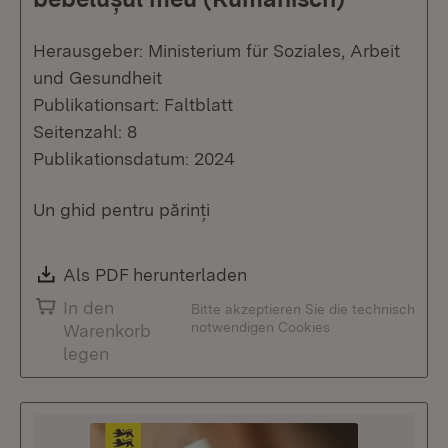
Herausgeber: Ministerium für Soziales, Arbeit
und Gesundheit
Publikationsart: Faltblatt
Seitenzahl: 8
Publikationsdatum: 2024
Un ghid pentru părinți
Download:
Als PDF herunterladen
(Öffnet in neuem Fenste
In den
Bitte akzeptieren Sie die technisch
notwendigen Cookies
Warenkorb
legen