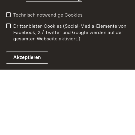
Kontakt
Datenschutz
Erklärung zur
Benutzungshinweise
Technisch notwendige Cookies
Barrierefreiheit
Drittanbieter-Cookies (Social-Media-Elemente von
Impressum
Cookies
Facebook, X / Twitter und Google werden auf der
gesamten Webseite aktiviert.)
Akzeptieren
Link zum Landesportal