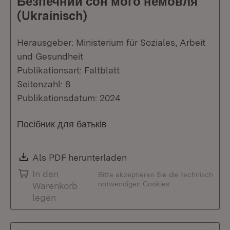
Безпечний сон мого немовля
(Ukrainisch)
Herausgeber: Ministerium für Soziales, Arbeit
und Gesundheit
Publikationsart: Faltblatt
Seitenzahl: 8
Publikationsdatum: 2024
Посібник для батьків
Download:
Als PDF herunterladen
(Öffnet in neuem Fenste
In den
Bitte akzeptieren Sie die technisch
notwendigen Cookies
Warenkorb
legen