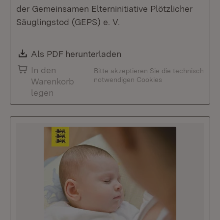
der Gemeinsamen Elterninitiative Plötzlicher
Säuglingstod (GEPS) e. V.
Download:
Als PDF herunterladen
(Öffnet in neuem Fenste
In den
Bitte akzeptieren Sie die technisch
notwendigen Cookies
Warenkorb
legen