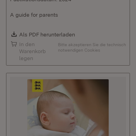
A guide for parents
Download:
Als PDF herunterladen
(Öffnet in neuem Fenste
In den
Bitte akzeptieren Sie die technisch
notwendigen Cookies
Warenkorb
legen