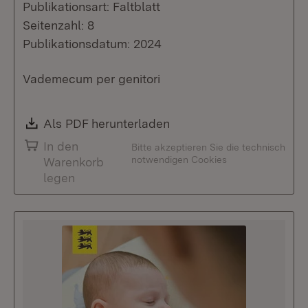
Publikationsart: Faltblatt
Seitenzahl: 8
Publikationsdatum: 2024
Vademecum per genitori
Download:
Als PDF herunterladen
(Öffnet in neuem Fenste
In den
Bitte akzeptieren Sie die technisch
notwendigen Cookies
Warenkorb
legen