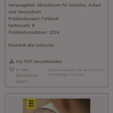
Herausgeber: Ministerium für Soziales, Arbeit
und Gesundheit
Publikationsart: Faltblatt
Seitenzahl: 8
Publikationsdatum: 2024
Poradnik dla rodziców
Download:
Als PDF herunterladen
(Öffnet in neuem Fenste
In den
Bitte akzeptieren Sie die technisch
notwendigen Cookies
Warenkorb
legen