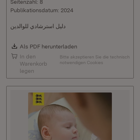
Seitenzahl: 8
Publikationsdatum: 2024
دليل استرشادي للوالدين
Download:
Als PDF herunterladen
(Öffnet in neuem Fenste
In den
Bitte akzeptieren Sie die technisch
notwendigen Cookies
Warenkorb
legen