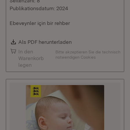
Seitenzahl: 8
Publikationsdatum: 2024
Ebeveynler için bir rehber
Download:
Als PDF herunterladen
(Öffnet in neuem Fenste
In den
Bitte akzeptieren Sie die technisch
notwendigen Cookies
Warenkorb
legen