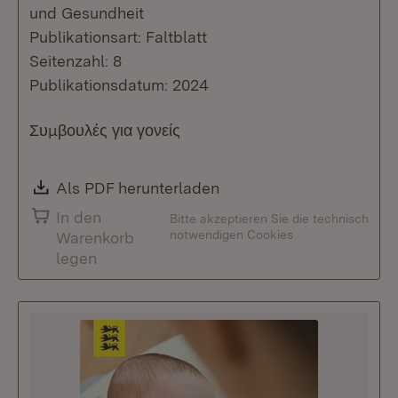
und Gesundheit
Publikationsart: Faltblatt
Seitenzahl: 8
Publikationsdatum: 2024
Συμβουλές για γονείς
Download:
Als PDF herunterladen
(Öffnet in neuem Fenste
In den
Bitte akzeptieren Sie die technisch
notwendigen Cookies
Warenkorb
legen