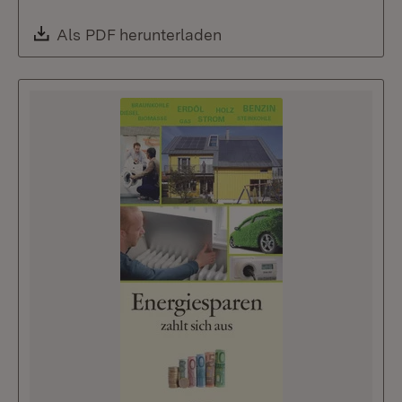
Download:
Als PDF herunterladen
(Öffnet in neuem Fenste