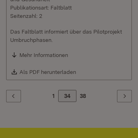
Publikationsart: Faltblatt
Seitenzahl: 2
Das Faltblatt informiert über das Pilotprojekt
Umbruchphasen.
Mehr Informationen
Download:
Als PDF herunterladen
(Öffnet in neuem Fenste
1
Zur Seite
34
38
Zurück
Weiter