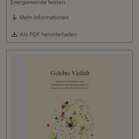
Energiewende leisten.
Mehr Informationen
Download:
Als PDF herunterladen
(Öffnet in neuem Fenste