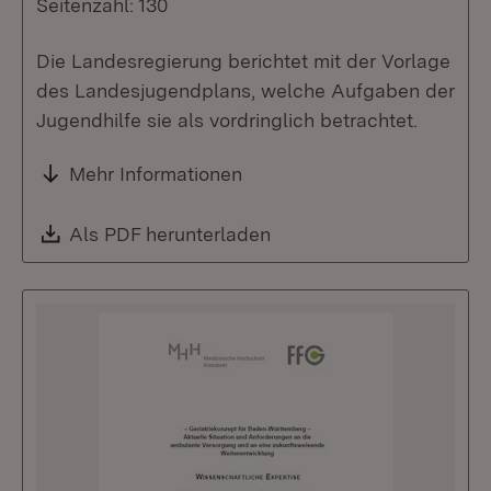
Seitenzahl: 130
Die Landesregierung berichtet mit der Vorlage
des Landesjugendplans, welche Aufgaben der
Jugendhilfe sie als vordringlich betrachtet.
Mehr Informationen
Download:
Als PDF herunterladen
(Öffnet in neuem Fenste