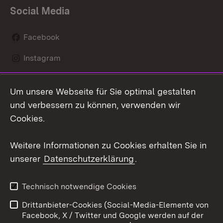
Social Media
Facebook
Instagram
LinkedIn
Um unsere Webseite für Sie optimal gestalten
Mastodon
und verbessern zu können, verwenden wir
Cookies.
Youtube
Weitere Informationen zu Cookies erhalten Sie in
Zum 
unserer
Datenschutzerklärung
.
Kontakt
Datenschutz
Erklärung zur
Benutzungshinweise
Technisch notwendige Cookies
Barrierefreiheit
Drittanbieter-Cookies (Social-Media-Elemente von
Impressum
Cookies
Facebook, X / Twitter und Google werden auf der