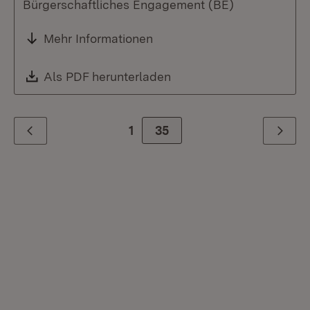
Bürgerschaftliches Engagement (BE)
Mehr Informationen
Download:
Als PDF herunterladen
(Öffnet in neuem Fenste
1
Zur Seite
35
Zurück
Weiter