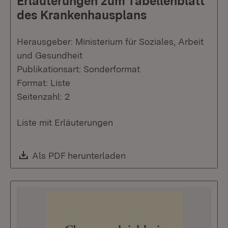
Erläuterungen zum Tabellenblatt
des Krankenhausplans
Herausgeber: Ministerium für Soziales, Arbeit
und Gesundheit
Publikationsart: Sonderformat
Format: Liste
Seitenzahl: 2
Liste mit Erläuterungen
Download:
Als PDF herunterladen
(Öffnet in neuem Fenste