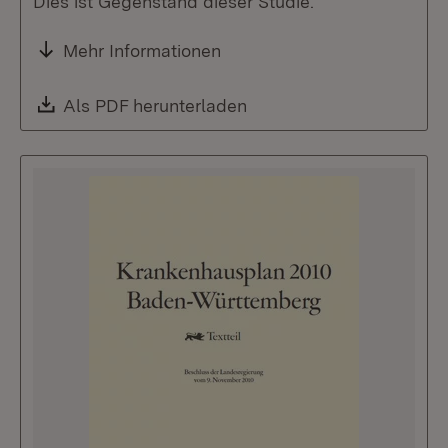
Dies ist Gegenstand dieser Studie.
Mehr Informationen
Download:
Als PDF herunterladen
(Öffnet in neuem Fenste