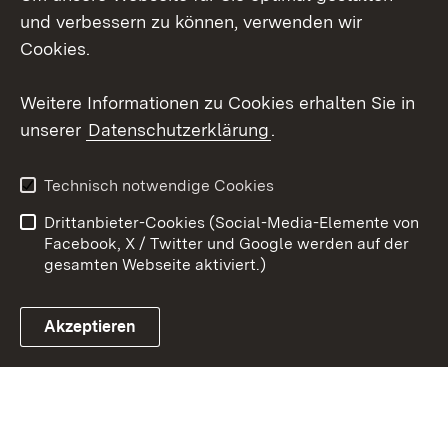
Mastodon
und verbessern zu können, verwenden wir
Cookies.
Youtube
Weitere Informationen zu Cookies erhalten Sie in
Zum 
unserer
Datenschutzerklärung
.
Kontakt
Datenschutz
Erklärung zur
Benutzungshinweise
Technisch notwendige Cookies
Barrierefreiheit
Drittanbieter-Cookies (Social-Media-Elemente von
Impressum
Cookies
Facebook, X / Twitter und Google werden auf der
gesamten Webseite aktiviert.)
Akzeptieren
Link zum Landesportal