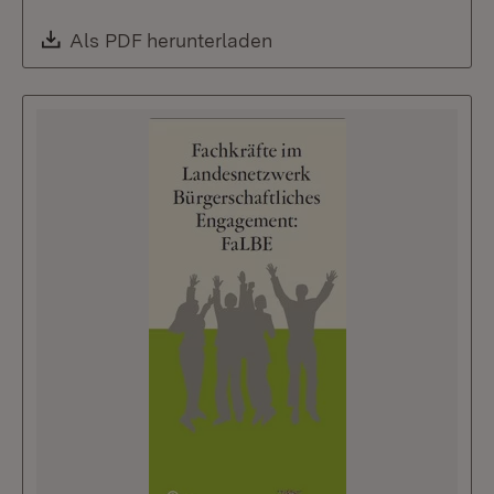
Download:
Als PDF herunterladen
(Öffnet in neuem Fenste