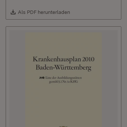
Download:
Als PDF herunterladen
(Öffnet in neuem Fenste