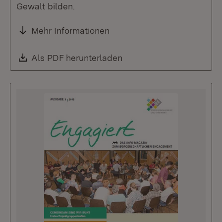
Gewalt bilden.
Mehr Informationen
Download:
Als PDF herunterladen
(Öffnet in neuem Fenste