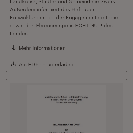
Landkreis-, Städte- und Gemeindenetzwerk.
Außerdem informiert das Heft über
Entwicklungen bei der Engagementstrategie
sowie den Ehrenamtspreis ECHT GUT! des
Landes.
Mehr Informationen
Download:
Als PDF herunterladen
(Öffnet in neuem Fenste