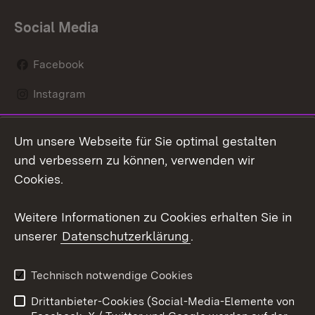
Social Media
Facebook
Instagram
LinkedIn
Um unsere Webseite für Sie optimal gestalten
Mastodon
und verbessern zu können, verwenden wir
Cookies.
Youtube
Weitere Informationen zu Cookies erhalten Sie in
Zum 
unserer
Datenschutzerklärung
.
Kontakt
Datenschutz
Erklärung zur
Benutzungshinweise
Technisch notwendige Cookies
Barrierefreiheit
Drittanbieter-Cookies (Social-Media-Elemente von
Impressum
Cookies