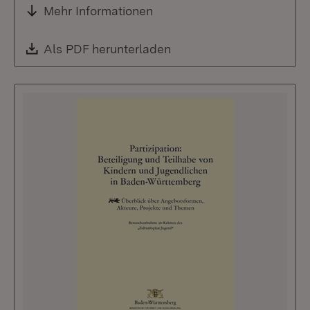
Mehr Informationen
Download:
Als PDF herunterladen
(Öffnet in neuem Fenste