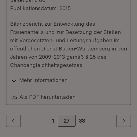
Publikationsdatum: 2015
Bilanzbericht zur Entwicklung des
Frauenanteils und zur Besetzung der Stellen
mit Vorgesetzten- und Leitungsaufgaben im
öffentlichen Dienst Baden-Württemberg in den
Jahren von 2009-2013 gemäß § 25 des
Chancengleichheitsgesetzes.
Mehr Informationen
Download:
Als PDF herunterladen
(Öffnet in neuem Fenste
1
Zur Seite
27
38
Zurück
Weiter