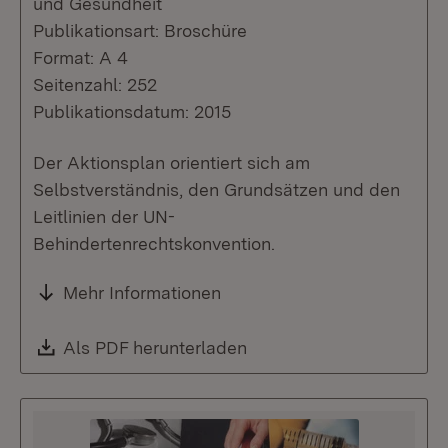
und Gesundheit
Publikationsart: Broschüre
Format: A 4
Seitenzahl: 252
Publikationsdatum: 2015
Der Aktionsplan orientiert sich am
Selbstverständnis, den Grundsätzen und den
Leitlinien der UN-
Behindertenrechtskonvention.
Mehr Informationen
Download:
Als PDF herunterladen
(Öffnet in neuem Fenste