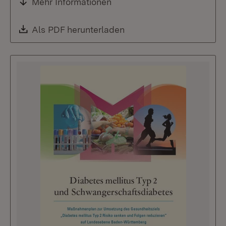
Mehr Informationen
Download:
Als PDF herunterladen
(Öffnet in neuem Fenste