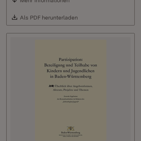
Mehr Informationen
Download:
Als PDF herunterladen
(Öffnet in neuem Fenste