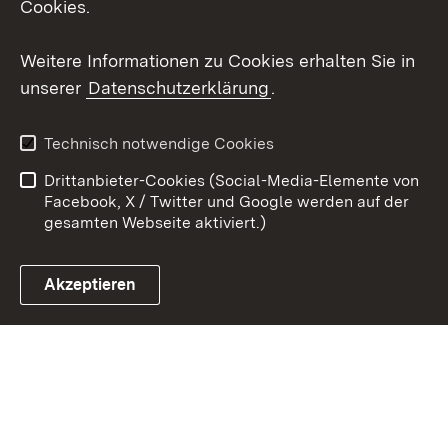
Cookies.
Youtube
Weitere Informationen zu Cookies erhalten Sie in
Zum 
unserer
Datenschutzerklärung
.
Kontakt
Datenschutz
Erklärung zur
Benutzungshinweise
Technisch notwendige Cookies
Barrierefreiheit
Drittanbieter-Cookies (Social-Media-Elemente von
Impressum
Cookies
Facebook, X / Twitter und Google werden auf der
gesamten Webseite aktiviert.)
Akzeptieren
Link zum Landesportal