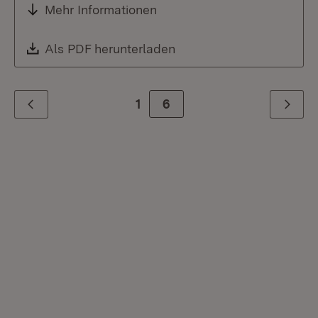
Mehr Informationen
Download:
Als PDF herunterladen
(Öffnet in neuem Fenste
1
Zur Seite
6
Zurück
Weiter