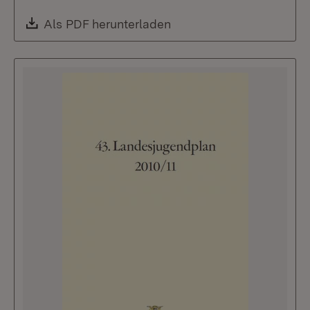
Download:
Als PDF herunterladen
(Öffnet in neuem Fenste