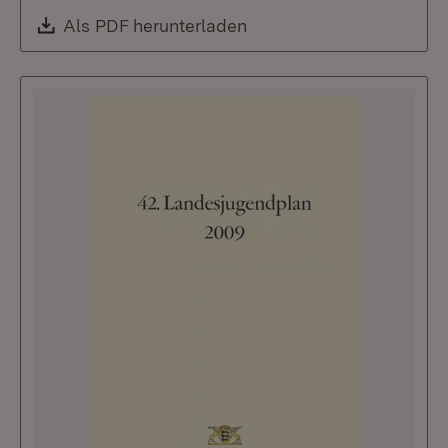
Download:
Als PDF herunterladen
(Öffnet in neuem Fenste