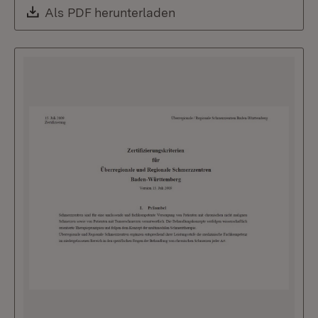
Download:
Als PDF herunterladen
(Öffnet in neuem Fenste