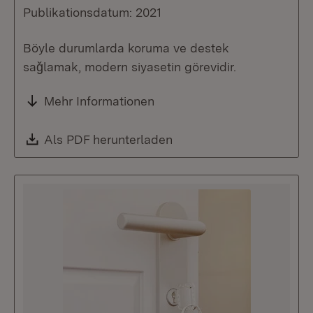
Publikationsdatum: 2021
Böyle durumlarda koruma ve destek
saǧlamak, modern siyasetin görevidir.
Mehr Informationen
Download:
Als PDF herunterladen
(Öffnet in neuem Fenste