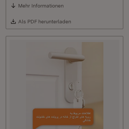
Mehr Informationen
Download:
Als PDF herunterladen
(Öffnet in neuem Fenste