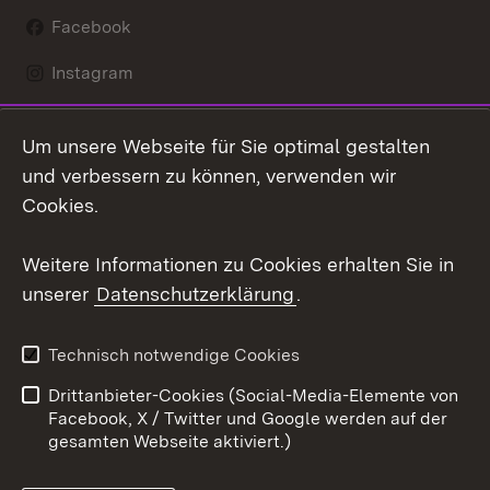
Facebook
Instagram
LinkedIn
Um unsere Webseite für Sie optimal gestalten
Mastodon
und verbessern zu können, verwenden wir
Cookies.
Youtube
Weitere Informationen zu Cookies erhalten Sie in
Zum 
unserer
Datenschutzerklärung
.
Kontakt
Datenschutz
Erklärung zur
Benutzungshinweise
Technisch notwendige Cookies
Barrierefreiheit
Drittanbieter-Cookies (Social-Media-Elemente von
Impressum
Cookies
Facebook, X / Twitter und Google werden auf der
gesamten Webseite aktiviert.)