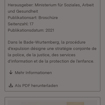
Herausgeber: Ministerium für Soziales, Arbeit
und Gesundheit
Publikationsart: Broschüre
Seitenzahl: 17
Publikationsdatum: 2021
Dans le Bade-Wurtemberg, la procédure
d’expulsion désigne une stratégie conjointe de
la police, de la justice, des services
d’information et de la protection de l’enfance.
Mehr Informationen
Download:
Als PDF herunterladen
(Öffnet in neuem Fenste