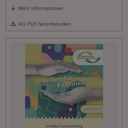
Mehr Informationen
Download:
Als PDF herunterladen
(Öffnet in neuem Fenste