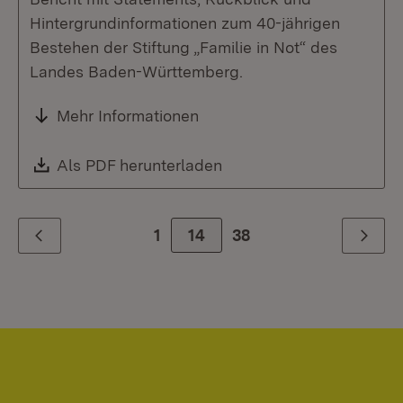
Hintergrundinformationen zum 40-jährigen
Bestehen der Stiftung „Familie in Not“ des
Landes Baden-Württemberg.
Mehr Informationen
Download:
Als PDF herunterladen
(Öffnet in neuem Fenste
1
Zur Seite
14
38
Zurück
Weiter