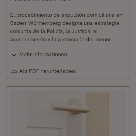
El procedimiento de expulsión domiciliaria en
Baden-Württemberg designa una estrategia
conjunta de la Policía, la Justicia, el
asesoramiento y la protección del menor.
Mehr Informationen
Download:
Als PDF herunterladen
(Öffnet in neuem Fenste