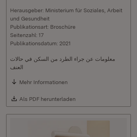
Herausgeber: Ministerium für Soziales, Arbeit
und Gesundheit
Publikationsart: Broschüre
Seitenzahl: 17
Publikationsdatum: 2021
معلومات عن جراء الطرد من السكن في حالات
العنف
Mehr Informationen
Download:
Als PDF herunterladen
(Öffnet in neuem Fenste