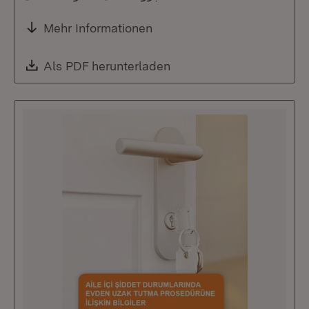
Mehr Informationen
Download:
Als PDF herunterladen
(Öffnet in neuem Fenste