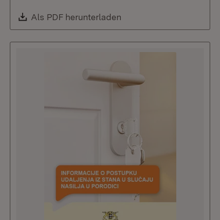
Download:
Als PDF herunterladen
(Öffnet in neuem Fenste