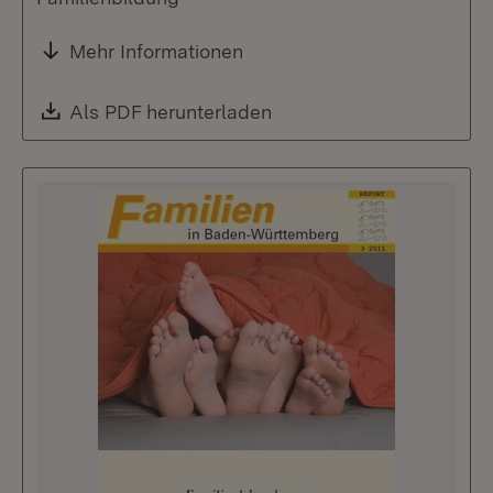
Mehr Informationen
Download:
Als PDF herunterladen
(Öffnet in neuem Fenste