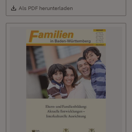
Download:
Als PDF herunterladen
(Öffnet in neuem Fenste