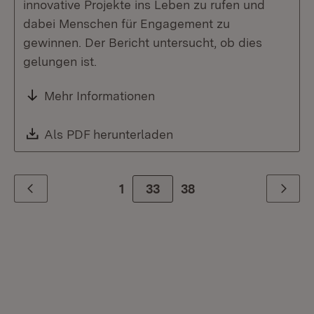
innovative Projekte ins Leben zu rufen und
dabei Menschen für Engagement zu
gewinnen. Der Bericht untersucht, ob dies
gelungen ist.
Mehr Informationen
Download:
Als PDF herunterladen
(Öffnet in neuem Fenste
1
Zur Seite
33
38
Zurück
Weiter