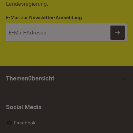
Landesregierung.
E-Mail zur Newsletter-Anmeldung
News
Themenübersicht
Social Media
Facebook