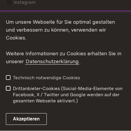
Instagram
LinkedIn
Um unsere Webseite für Sie optimal gestalten
Mastodon
und verbessern zu können, verwenden wir
Cookies.
Youtube
Weitere Informationen zu Cookies erhalten Sie in
Zum 
unserer
Datenschutzerklärung
.
Kontakt
Datenschutz
Erklärung zur
Benutzungshinweise
Technisch notwendige Cookies
Barrierefreiheit
Drittanbieter-Cookies (Social-Media-Elemente von
Impressum
Cookies
Facebook, X / Twitter und Google werden auf der
gesamten Webseite aktiviert.)
Akzeptieren
Link zum Landesportal