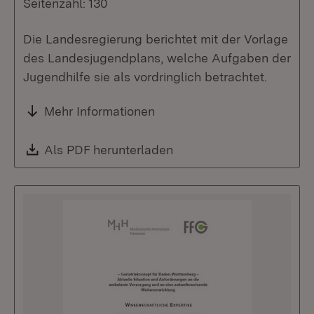
Seitenzahl: 130
Die Landesregierung berichtet mit der Vorlage
des Landesjugendplans, welche Aufgaben der
Jugendhilfe sie als vordringlich betrachtet.
Mehr Informationen
Download:
Als PDF herunterladen
(Öffnet in neuem Fenste