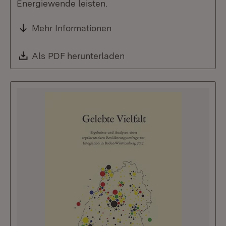
Energiewende leisten.
Mehr Informationen
Download:
Als PDF herunterladen
(Öffnet in neuem Fenste