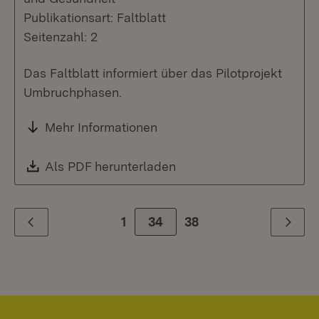
Publikationsart: Faltblatt
Seitenzahl: 2
Das Faltblatt informiert über das Pilotprojekt
Umbruchphasen.
Mehr Informationen
Download:
Als PDF herunterladen
(Öffnet in neuem Fenste
1
Zur Seite
34
38
Zurück
Weiter