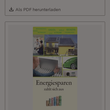
Download:
Als PDF herunterladen
(Öffnet in neuem Fenste