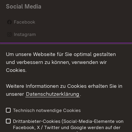
Social Media
Facebook
Instagram
LinkedIn
Um unsere Webseite für Sie optimal gestalten
Mastodon
und verbessern zu können, verwenden wir
Cookies.
Youtube
Weitere Informationen zu Cookies erhalten Sie in
Zum 
unserer
Datenschutzerklärung
.
Kontakt
Datenschutz
Erklärung zur
Benutzungshinweise
Technisch notwendige Cookies
Barrierefreiheit
Drittanbieter-Cookies (Social-Media-Elemente von
Impressum
Cookies
Facebook, X / Twitter und Google werden auf der