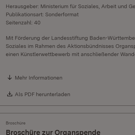
Herausgeber: Ministerium für Soziales, Arbeit und G
Publikationsart: Sonderformat
Seitenzahl: 40
Mit Förderung der Landesstiftung Baden-Württemberg
Soziales im Rahmen des Aktionsbündnisses Organsp
einen Künstlerwettbewerb mit anschließender Wande
Mehr Informationen
Download:
Als PDF herunterladen
(Öffnet in neuem Fenster)
Broschüre
Broschüre zur Organspende