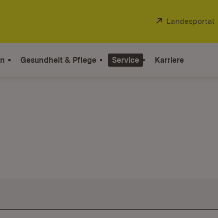
Extern:
Landesportal
on
Gesundheit & Pflege
Service
Karriere