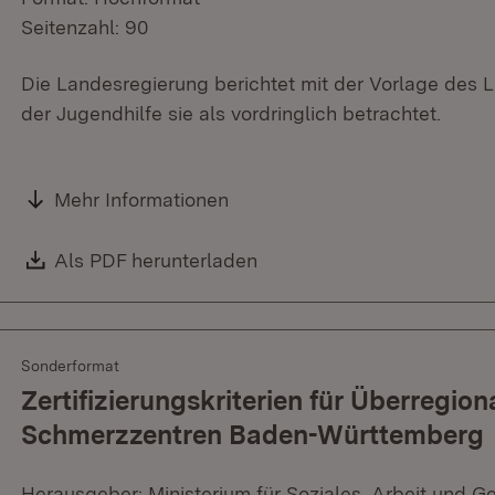
Seitenzahl: 90
Die Landesregierung berichtet mit der Vorlage des
der Jugendhilfe sie als vordringlich betrachtet.
Mehr Informationen
Download:
Als PDF herunterladen
(Öffnet in neuem Fenster)
Sonderformat
Zertifizierungskriterien für Überregio
Schmerzzentren Baden-Württemberg
Herausgeber: Ministerium für Soziales, Arbeit und G