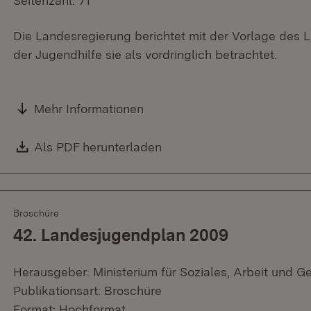
Seitenzahl: 71
Die Landesregierung berichtet mit der Vorlage des
der Jugendhilfe sie als vordringlich betrachtet.
Mehr Informationen
Download:
Als PDF herunterladen
(Öffnet in neuem Fenster)
Broschüre
42. Landesjugendplan 2009
Herausgeber: Ministerium für Soziales, Arbeit und G
Publikationsart: Broschüre
Format: Hochformat