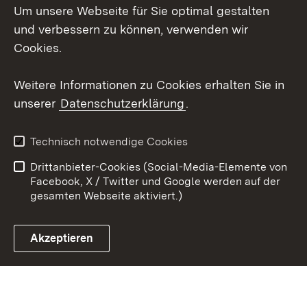
Um unsere Webseite für Sie optimal gestalten
Mastodon
und verbessern zu können, verwenden wir
Cookies.
Youtube
Weitere Informationen zu Cookies erhalten Sie in
Zum 
unserer
Datenschutzerklärung
.
Kontakt
Datenschutz
Erklärung zur
Benutzungshinweise
Technisch notwendige Cookies
Barrierefreiheit
Drittanbieter-Cookies (Social-Media-Elemente von
Impressum
Cookies
Facebook, X / Twitter und Google werden auf der
gesamten Webseite aktiviert.)
Akzeptieren
Link zum Landesportal