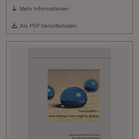
Mehr Informationen
Download:
Als PDF herunterladen
(Öffnet in neuem Fenste