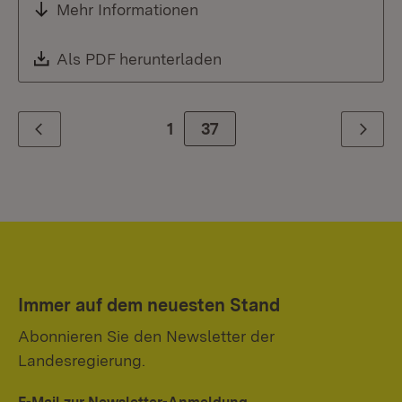
Mehr Informationen
Download:
Als PDF herunterladen
(Öffnet in neuem Fenste
1
Zur Seite
37
Zurück
Weiter
Immer auf dem neuesten Stand
Abonnieren Sie den Newsletter der
Landesregierung.