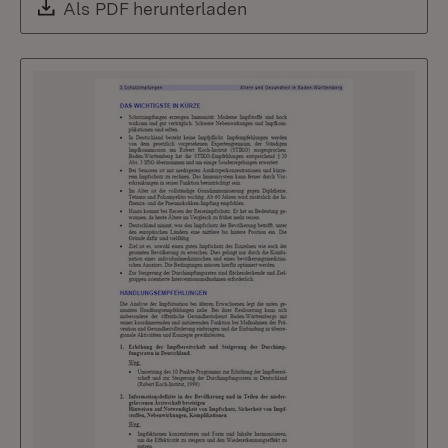
Download:
Als PDF herunterladen
(Öffnet in neuem Fenste