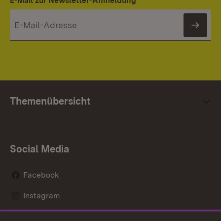
E-Mail zur Newsletter-Anmeldung
News
Themenübersicht
Social Media
Facebook
Instagram
LinkedIn