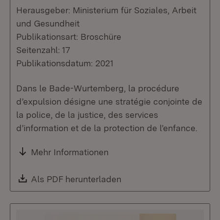
Herausgeber: Ministerium für Soziales, Arbeit
und Gesundheit
Publikationsart: Broschüre
Seitenzahl: 17
Publikationsdatum: 2021
Dans le Bade-Wurtemberg, la procédure
d’expulsion désigne une stratégie conjointe de
la police, de la justice, des services
d’information et de la protection de l’enfance.
Mehr Informationen
Download:
Als PDF herunterladen
(Öffnet in neuem Fenste