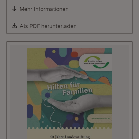
Mehr Informationen
Download:
Als PDF herunterladen
(Öffnet in neuem Fenste