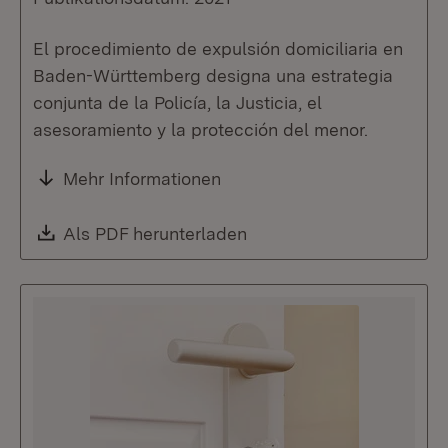
El procedimiento de expulsión domiciliaria en
Baden-Württemberg designa una estrategia
conjunta de la Policía, la Justicia, el
asesoramiento y la protección del menor.
Mehr Informationen
Download:
Als PDF herunterladen
(Öffnet in neuem Fenste