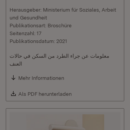
Herausgeber: Ministerium für Soziales, Arbeit
und Gesundheit
Publikationsart: Broschüre
Seitenzahl: 17
Publikationsdatum: 2021
معلومات عن جراء الطرد من السكن في حالات
العنف
Mehr Informationen
Download:
Als PDF herunterladen
(Öffnet in neuem Fenste