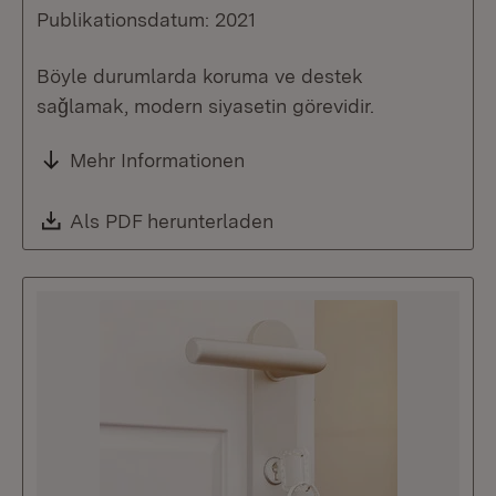
Publikationsdatum: 2021
Böyle durumlarda koruma ve destek
saǧlamak, modern siyasetin görevidir.
Mehr Informationen
Download:
Als PDF herunterladen
(Öffnet in neuem Fenste