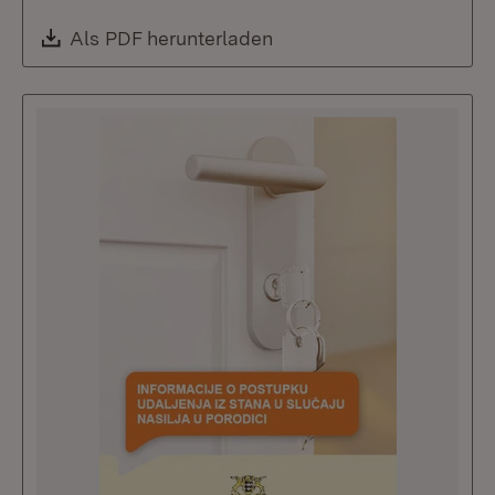
Download:
Als PDF herunterladen
(Öffnet in neuem Fenste