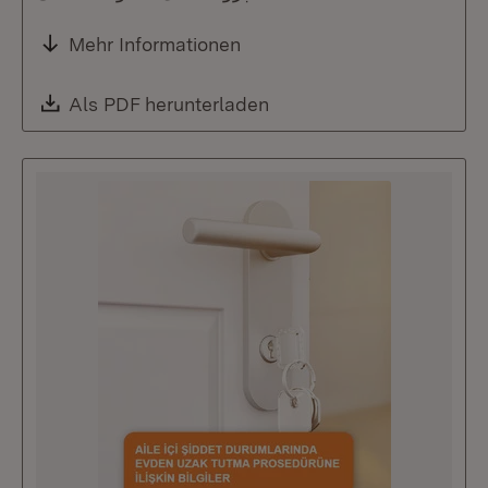
Mehr Informationen
Download:
Als PDF herunterladen
(Öffnet in neuem Fenste