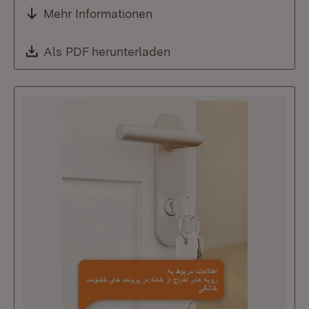
Mehr Informationen
Download:
Als PDF herunterladen
(Öffnet in neuem Fenste