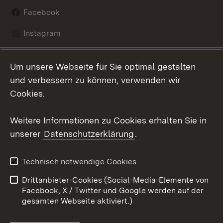
Facebook
Instagram
LinkedIn
Um unsere Webseite für Sie optimal gestalten
Mastodon
und verbessern zu können, verwenden wir
Cookies.
Youtube
Weitere Informationen zu Cookies erhalten Sie in
Zum 
unserer
Datenschutzerklärung
.
Kontakt
Datenschutz
Erklärung zur
Benutzungshinweise
Technisch notwendige Cookies
Barrierefreiheit
Drittanbieter-Cookies (Social-Media-Elemente von
Impressum
Cookies
Facebook, X / Twitter und Google werden auf der
gesamten Webseite aktiviert.)