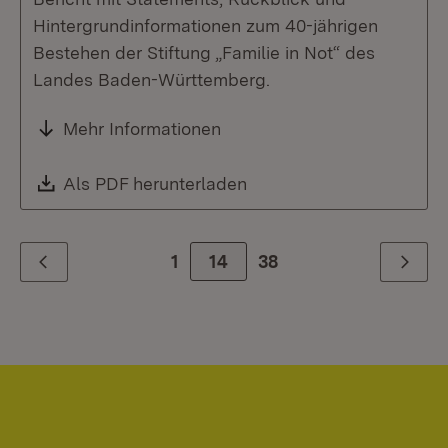
Hintergrundinformationen zum 40-jährigen
Bestehen der Stiftung „Familie in Not“ des
Landes Baden-Württemberg.
Mehr Informationen
Download:
Als PDF herunterladen
(Öffnet in neuem Fenste
1
Zur Seite
14
38
Zurück
Weiter