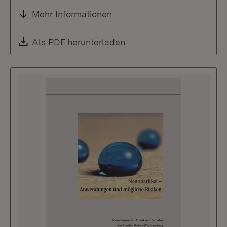
Mehr Informationen
Download:
Als PDF herunterladen
(Öffnet in neuem Fenste