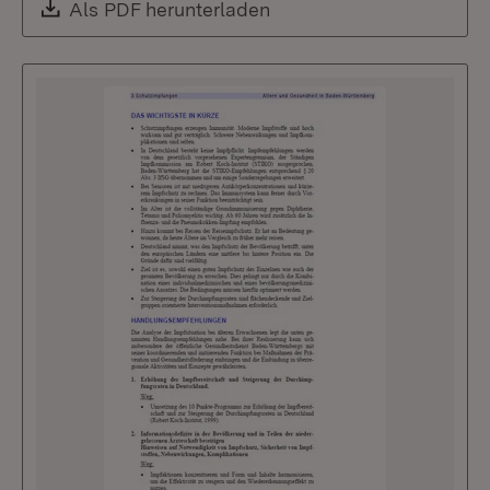
Download:
Als PDF herunterladen
(Öffnet in neuem Fenste