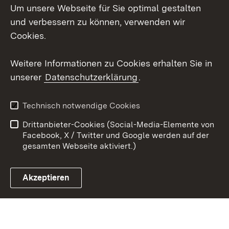
Um unsere Webseite für Sie optimal gestalten
Mastodon
und verbessern zu können, verwenden wir
Cookies.
Youtube
Weitere Informationen zu Cookies erhalten Sie in
Zum 
unserer
Datenschutzerklärung
.
Kontakt
Datenschutz
Erklärung zur
Benutzungshinweise
Technisch notwendige Cookies
Barrierefreiheit
Drittanbieter-Cookies (Social-Media-Elemente von
Impressum
Cookies
Facebook, X / Twitter und Google werden auf der
gesamten Webseite aktiviert.)
Akzeptieren
Link zum Landesportal