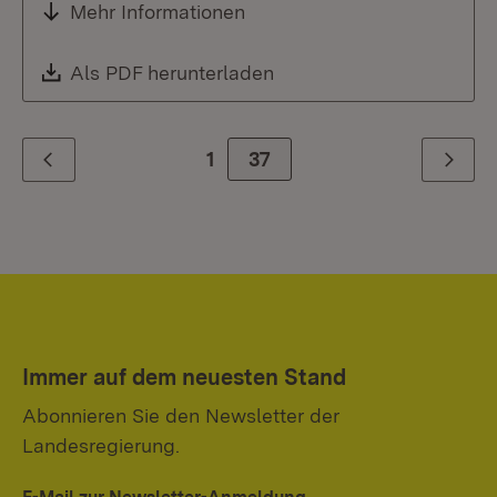
Mehr Informationen
Download:
Als PDF herunterladen
(Öffnet in neuem Fenste
1
Zur Seite
37
Zurück
Weiter
Immer auf dem neuesten Stand
Abonnieren Sie den Newsletter der
Landesregierung.