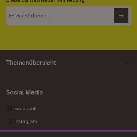
E-Mail zur Newsletter-Anmeldung
News
Themenübersicht
Social Media
Facebook
Instagram
LinkedIn