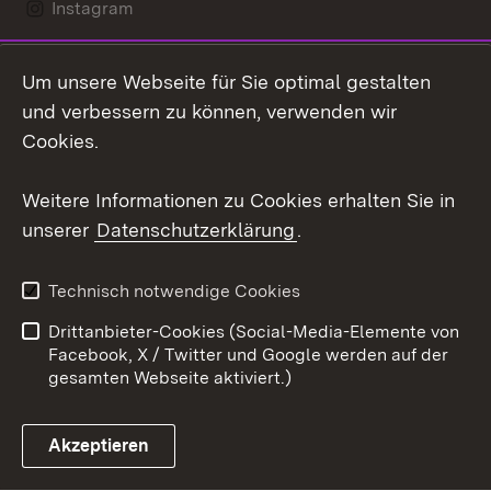
Instagram
LinkedIn
Um unsere Webseite für Sie optimal gestalten
Mastodon
und verbessern zu können, verwenden wir
Cookies.
Youtube
Weitere Informationen zu Cookies erhalten Sie in
Zum 
unserer
Datenschutzerklärung
.
Kontakt
Datenschutz
Erklärung zur
Benutzungshinweise
Technisch notwendige Cookies
Barrierefreiheit
Drittanbieter-Cookies (Social-Media-Elemente von
Impressum
Cookies
Facebook, X / Twitter und Google werden auf der
gesamten Webseite aktiviert.)
Akzeptieren
Link zum Landesportal