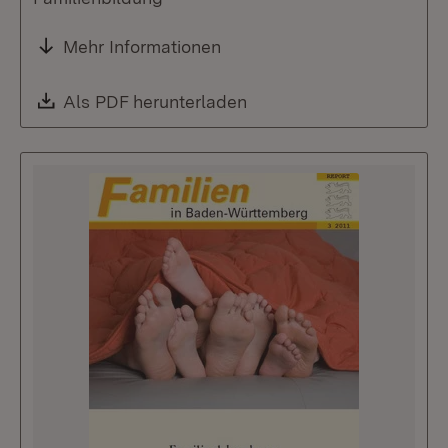
Mehr Informationen
Download:
Als PDF herunterladen
(Öffnet in neuem Fenste