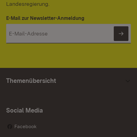
Landesregierung.
E-Mail zur Newsletter-Anmeldung
News
Themenübersicht
Social Media
Facebook