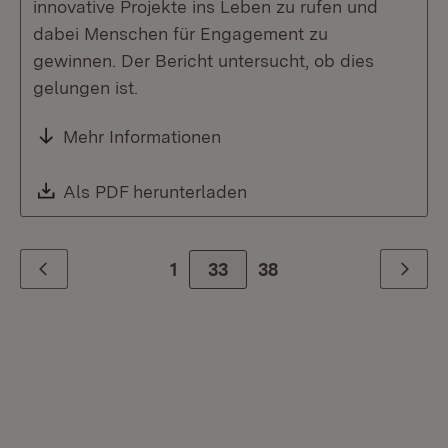
innovative Projekte ins Leben zu rufen und
dabei Menschen für Engagement zu
gewinnen. Der Bericht untersucht, ob dies
gelungen ist.
Mehr Informationen
Download:
Als PDF herunterladen
(Öffnet in neuem Fenste
1
Zur Seite
33
38
Zurück
Weiter