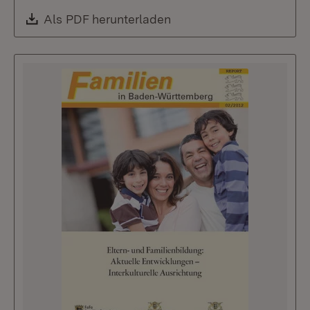
Download:
Als PDF herunterladen
(Öffnet in neuem Fenste