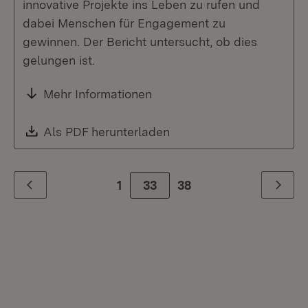
innovative Projekte ins Leben zu rufen und
dabei Menschen für Engagement zu
gewinnen. Der Bericht untersucht, ob dies
gelungen ist.
Mehr Informationen
Download:
Als PDF herunterladen
(Öffnet in neuem Fenste
1
Zur Seite
33
38
Zurück
Weiter