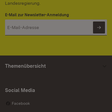
Landesregierung.
E-Mail zur Newsletter-Anmeldung
News
Themenübersicht
Social Media
Facebook