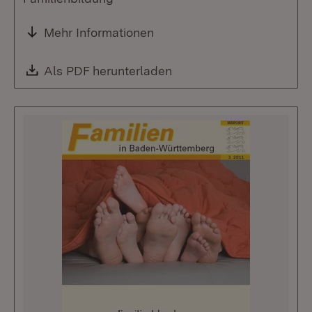
Mehr Informationen
Download:
Als PDF herunterladen
(Öffnet in neuem Fenste