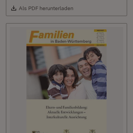
Download:
Als PDF herunterladen
(Öffnet in neuem Fenste