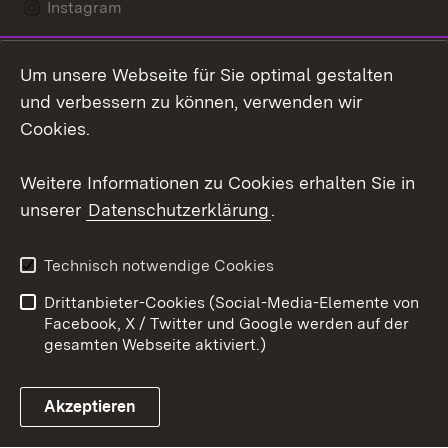
Instagram
LinkedIn
Um unsere Webseite für Sie optimal gestalten
Mastodon
und verbessern zu können, verwenden wir
Cookies.
Youtube
Weitere Informationen zu Cookies erhalten Sie in
Zum 
unserer
Datenschutzerklärung
.
Kontakt
Datenschutz
Erklärung zur
Benutzungshinweise
Technisch notwendige Cookies
Barrierefreiheit
Drittanbieter-Cookies (Social-Media-Elemente von
Impressum
Cookies
Facebook, X / Twitter und Google werden auf der
gesamten Webseite aktiviert.)
Akzeptieren
Link zum Landesportal