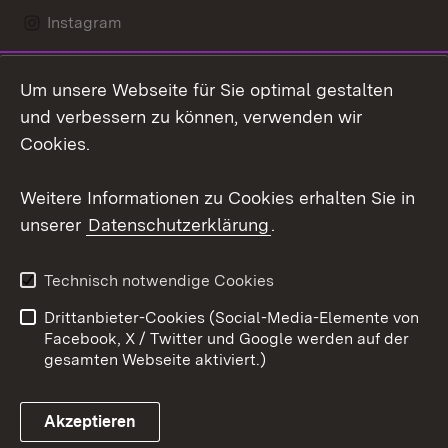
Instagram
LinkedIn
Um unsere Webseite für Sie optimal gestalten
Mastodon
und verbessern zu können, verwenden wir
Cookies.
Youtube
Weitere Informationen zu Cookies erhalten Sie in
Zum 
unserer
Datenschutzerklärung
.
Kontakt
Datenschutz
Erklärung zur
Benutzungshinweise
Technisch notwendige Cookies
Barrierefreiheit
Drittanbieter-Cookies (Social-Media-Elemente von
Impressum
Cookies
Facebook, X / Twitter und Google werden auf der
gesamten Webseite aktiviert.)
Akzeptieren
Link zum Landesportal