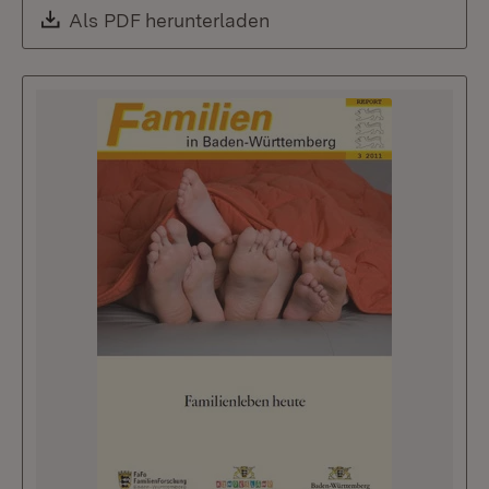
Download:
Als PDF herunterladen
(Öffnet in neuem Fenste