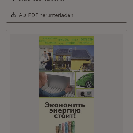
Download:
Als PDF herunterladen
(Öffnet in neuem Fenste