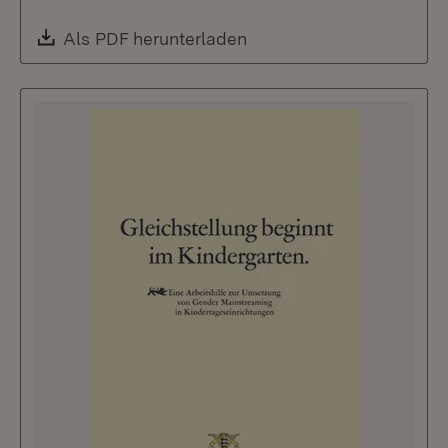
Download:
Als PDF herunterladen
(Öffnet in neuem Fenste