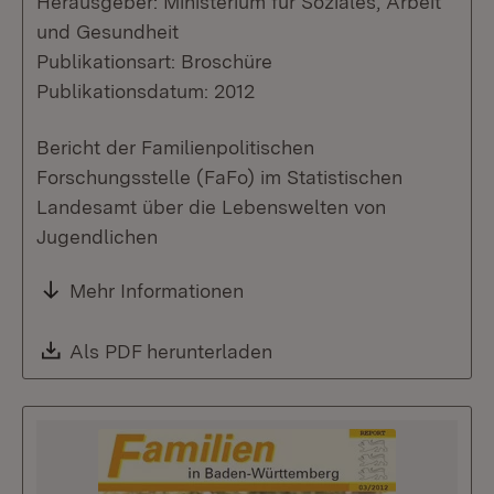
Herausgeber: Ministerium für Soziales, Arbeit
und Gesundheit
Publikationsart: Broschüre
Publikationsdatum: 2012
Bericht der Familienpolitischen
Forschungsstelle (FaFo) im Statistischen
Landesamt über die Lebenswelten von
Jugendlichen
Mehr Informationen
Download:
Als PDF herunterladen
(Öffnet in neuem Fenste