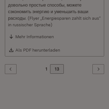
довольно простые способы, можете
сэкономить энергию и уменьшить ваши
расходы. (Flyer „Energiesparen zahlt sich aus“
in russischer Sprache)
Mehr Informationen
Download:
Als PDF herunterladen
(Öffnet in neuem Fenste
1
Zur Seite
13
Zurück
Weiter