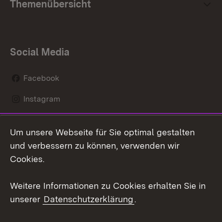
Themenübersicht
Social Media
Facebook
Instagram
LinkedIn
Um unsere Webseite für Sie optimal gestalten
Mastodon
und verbessern zu können, verwenden wir
Cookies.
Youtube
Weitere Informationen zu Cookies erhalten Sie in
Zum 
unserer
Datenschutzerklärung
.
Kontakt
Datenschutz
Erklärung zur
Benutzungshinweise