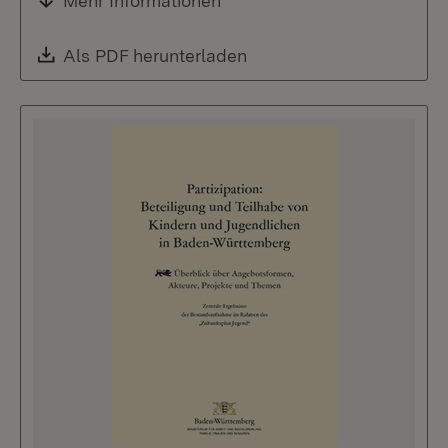
Mehr Informationen
Download:
Als PDF herunterladen
(Öffnet in neuem Fenste