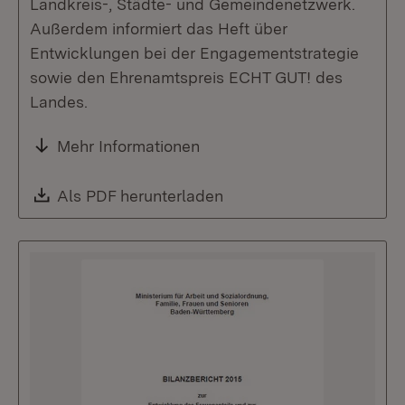
Landkreis-, Städte- und Gemeindenetzwerk.
Außerdem informiert das Heft über
Entwicklungen bei der Engagementstrategie
sowie den Ehrenamtspreis ECHT GUT! des
Landes.
Mehr Informationen
Download:
Als PDF herunterladen
(Öffnet in neuem Fenste