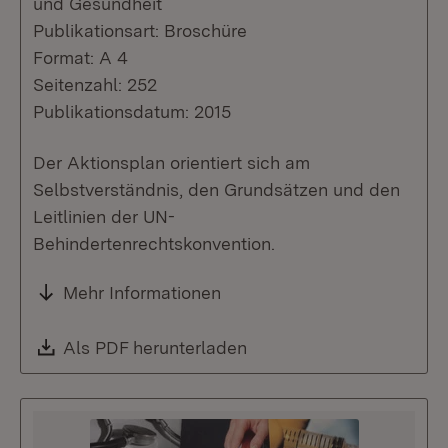
und Gesundheit
Publikationsart: Broschüre
Format: A 4
Seitenzahl: 252
Publikationsdatum: 2015
Der Aktionsplan orientiert sich am
Selbstverständnis, den Grundsätzen und den
Leitlinien der UN-
Behindertenrechtskonvention.
Mehr Informationen
Download:
Als PDF herunterladen
(Öffnet in neuem Fenste