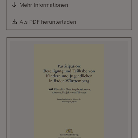
Mehr Informationen
Download:
Als PDF herunterladen
(Öffnet in neuem Fenste