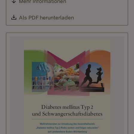
Mehr Informationen
Download:
Als PDF herunterladen
(Öffnet in neuem Fenste