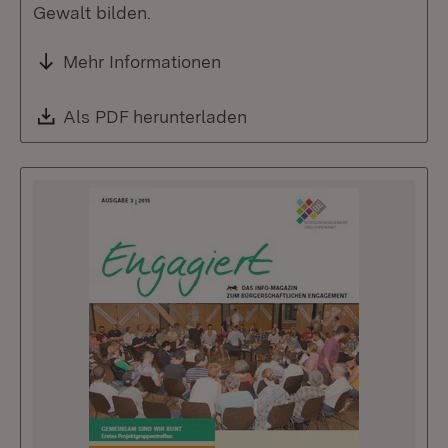
Gewalt bilden.
Mehr Informationen
Download:
Als PDF herunterladen
(Öffnet in neuem Fenste