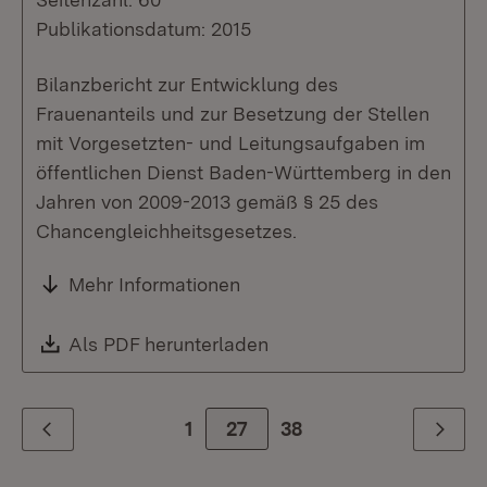
Publikationsdatum: 2015
Bilanzbericht zur Entwicklung des
Frauenanteils und zur Besetzung der Stellen
mit Vorgesetzten- und Leitungsaufgaben im
öffentlichen Dienst Baden-Württemberg in den
Jahren von 2009-2013 gemäß § 25 des
Chancengleichheitsgesetzes.
Mehr Informationen
Download:
Als PDF herunterladen
(Öffnet in neuem Fenste
1
Zur Seite
27
38
Zurück
Weiter