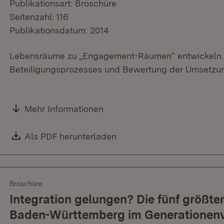
Publikationsart: Broschüre
Seitenzahl: 116
Publikationsdatum: 2014
Lebensräume zu „Engagement-Räumen“ entwickeln.
Beteiligungsprozesses und Bewertung der Umsetzun
Mehr Informationen
Download:
Als PDF herunterladen
(Öffnet in neuem Fenster)
Broschüre
Integration gelungen? Die fünf größt
Baden-Württemberg im Generationenv