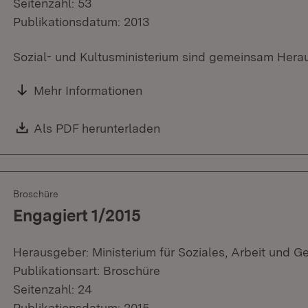
Seitenzahl: 53
Publikationsdatum: 2013
Sozial- und Kultusministerium sind gemeinsam Her
Mehr Informationen
Download:
Als PDF herunterladen
(Öffnet in neuem Fenster)
Broschüre
Engagiert 1/2015
Herausgeber: Ministerium für Soziales, Arbeit und G
Publikationsart: Broschüre
Seitenzahl: 24
Publikationsdatum: 2015