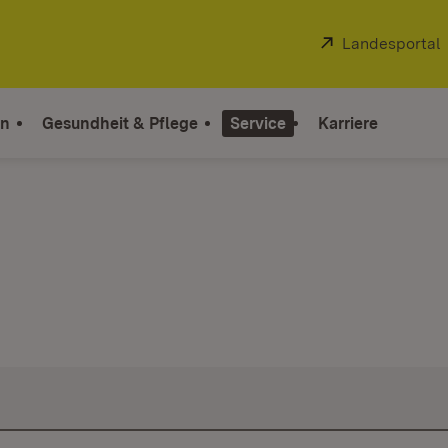
Extern:
Landesportal
on
Gesundheit & Pflege
Service
Karriere