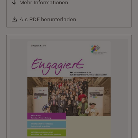
Mehr Informationen
Download:
Als PDF herunterladen
(Öffnet in neuem Fenste