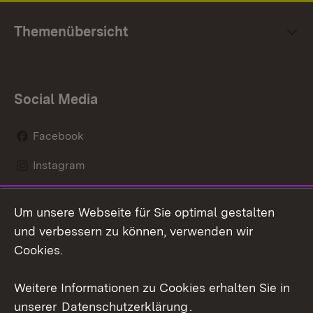
Themenübersicht
Social Media
Facebook
Instagram
LinkedIn
Um unsere Webseite für Sie optimal gestalten
Mastodon
und verbessern zu können, verwenden wir
Cookies.
Youtube
Weitere Informationen zu Cookies erhalten Sie in
Zum 
unserer
Datenschutzerklärung
.
Kontakt
Datenschutz