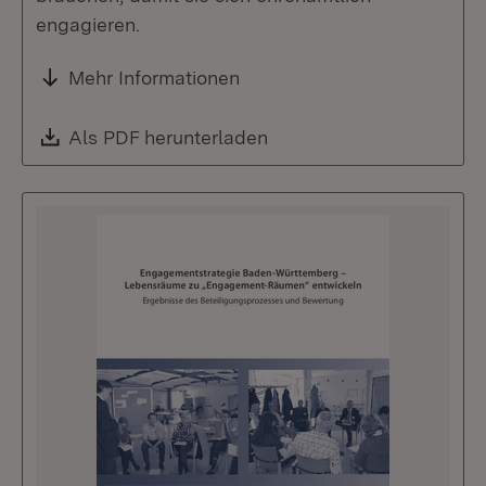
engagieren.
Mehr Informationen
Download:
Als PDF herunterladen
(Öffnet in neuem Fenste