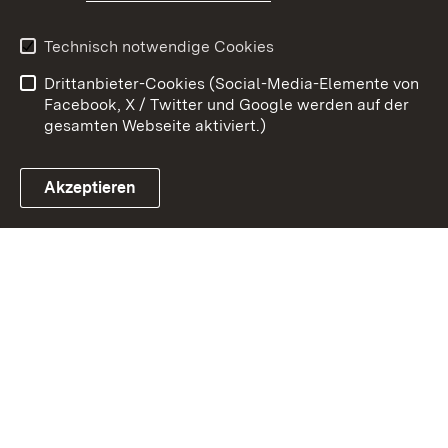
Erklärung zur
Benutzungshinweise
Technisch notwendige Cookies
Barrierefreiheit
Drittanbieter-Cookies (Social-Media-Elemente von
Impressum
Cookies
Facebook, X / Twitter und Google werden auf der
gesamten Webseite aktiviert.)
Akzeptieren
Link zum Landesportal