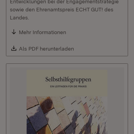
Entwicklungen bei der Engagementstrategie
sowie den Ehrenamtspreis ECHT GUT! des
Landes.
Mehr Informationen
Download:
Als PDF herunterladen
(Öffnet in neuem Fenste