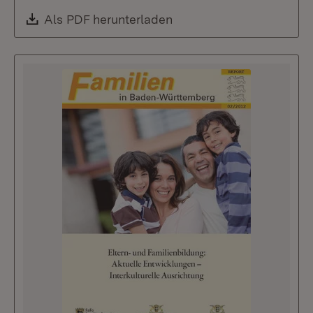
Download:
Als PDF herunterladen
(Öffnet in neuem Fenste