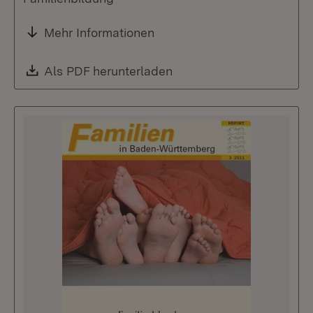
Mehr Informationen
Download:
Als PDF herunterladen
(Öffnet in neuem Fenste