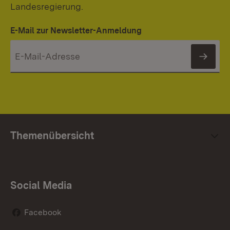
Landesregierung.
E-Mail zur Newsletter-Anmeldung
News
Themenübersicht
Social Media
Facebook