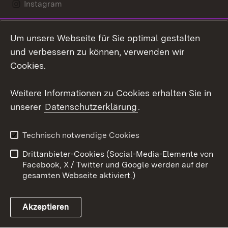
Instagram
LinkedIn
Um unsere Webseite für Sie optimal gestalten
Mastodon
und verbessern zu können, verwenden wir
Cookies.
Youtube
Weitere Informationen zu Cookies erhalten Sie in
Zum 
unserer
Datenschutzerklärung
.
Kontakt
Datenschutz
Erklärung zur
Benutzungshinweise
Technisch notwendige Cookies
Barrierefreiheit
Drittanbieter-Cookies (Social-Media-Elemente von
Impressum
Cookies
Facebook, X / Twitter und Google werden auf der
gesamten Webseite aktiviert.)
Akzeptieren
Link zum Landesportal