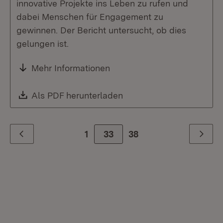
innovative Projekte ins Leben zu rufen und
dabei Menschen für Engagement zu
gewinnen. Der Bericht untersucht, ob dies
gelungen ist.
Mehr Informationen
Download:
Als PDF herunterladen
(Öffnet in neuem Fenste
1
Zur Seite
33
38
Zurück
Weiter