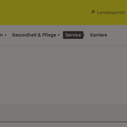
Extern:
Landesportal
on
Gesundheit & Pflege
Service
Karriere