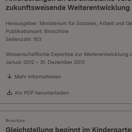
zukunftsweisende Weiterentwicklung
Herausgeber: Ministerium für Soziales, Arbeit und G
Publikationsart: Broschüre
Seitenzahl: 163
Wissenschaftliche Expertise zur Weiterentwicklung de
Januar 2012 – 31. Dezember 2012
Mehr Informationen
Download:
Als PDF herunterladen
(Öffnet in neuem Fenster)
Broschüre
Gleichstellung beginnt im Kindergarte