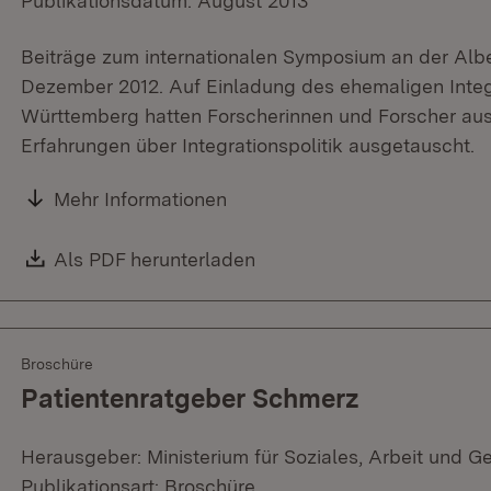
Publikationsdatum: August 2013
Beiträge zum internationalen Symposium an der Albe
Dezember 2012. Auf Einladung des ehemaligen Integ
Württemberg hatten Forscherinnen und Forscher aus 
Erfahrungen über Integrationspolitik ausgetauscht.
Mehr Informationen
Download:
Als PDF herunterladen
(Öffnet in neuem Fenster)
Broschüre
Patientenratgeber Schmerz
Herausgeber: Ministerium für Soziales, Arbeit und G
Publikationsart: Broschüre