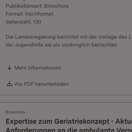
Publikationsart: Broschüre
Format: Hochformat
Seitenzahl: 130
Die Landesregierung berichtet mit der Vorlage des
der Jugendhilfe sie als vordringlich betrachtet.
Mehr Informationen
Download:
Als PDF herunterladen
(Öffnet in neuem Fenster)
Broschüre
Expertise zum Geriatriekonzept - Aktu
Anforderungen an die ambulante Vers