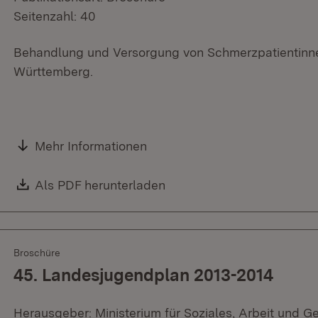
Seitenzahl: 40
Behandlung und Versorgung von Schmerzpatientinn
Württemberg.
Mehr Informationen
Download:
Als PDF herunterladen
(Öffnet in neuem Fenster)
Broschüre
45. Landesjugendplan 2013-2014
Herausgeber: Ministerium für Soziales, Arbeit und G