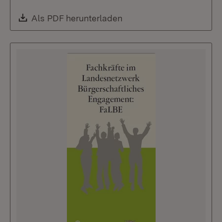
Download:
Als PDF herunterladen
(Öffnet in neuem Fenste