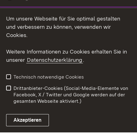
LinkedIn
Um unsere Webseite für Sie optimal gestalten
Mastodon
und verbessern zu können, verwenden wir
Cookies.
Youtube
Weitere Informationen zu Cookies erhalten Sie in
Zum 
unserer
Datenschutzerklärung
.
Kontakt
Datenschutz
Erklärung zur
Benutzungshinweise
Technisch notwendige Cookies
Barrierefreiheit
Drittanbieter-Cookies (Social-Media-Elemente von
Impressum
Cookies
Facebook, X / Twitter und Google werden auf der
gesamten Webseite aktiviert.)
Akzeptieren
Link zum Landesportal