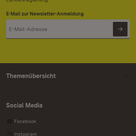
E-Mail zur Newsletter-Anmeldung
News
Themenübersicht
Social Media
Facebook
Instagram