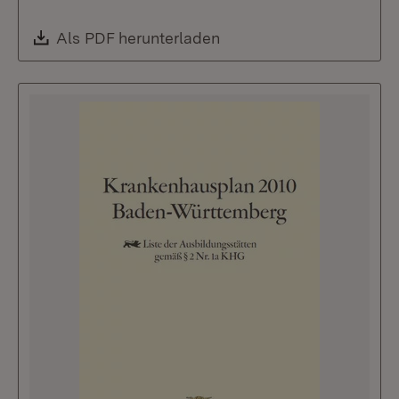
Download:
Als PDF herunterladen
(Öffnet in neuem Fenste