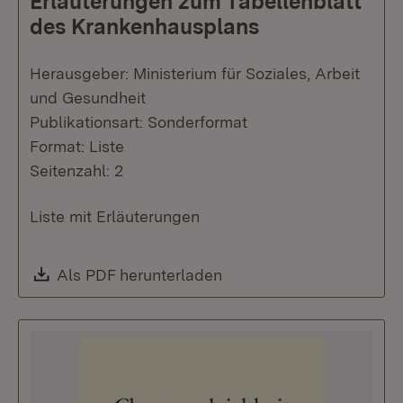
Erläuterungen zum Tabellenblatt
des Krankenhausplans
Herausgeber: Ministerium für Soziales, Arbeit
und Gesundheit
Publikationsart: Sonderformat
Format: Liste
Seitenzahl: 2
Liste mit Erläuterungen
Download:
Als PDF herunterladen
(Öffnet in neuem Fenste