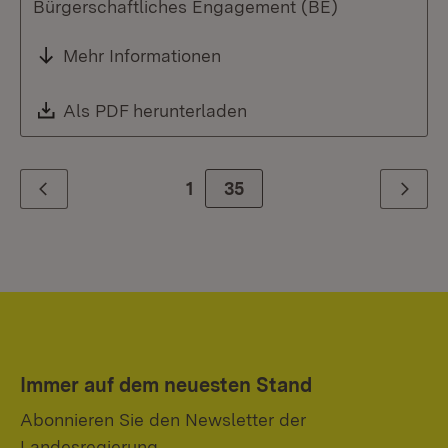
Bürgerschaftliches Engagement (BE)
Mehr Informationen
Download:
Als PDF herunterladen
(Öffnet in neuem Fenste
1
Zur Seite
35
Zurück
Weiter
Immer auf dem neuesten Stand
Abonnieren Sie den Newsletter der
Landesregierung.