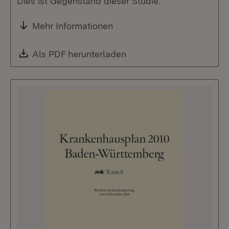
Dies ist Gegenstand dieser Studie.
Mehr Informationen
Download:
Als PDF herunterladen
(Öffnet in neuem Fenste