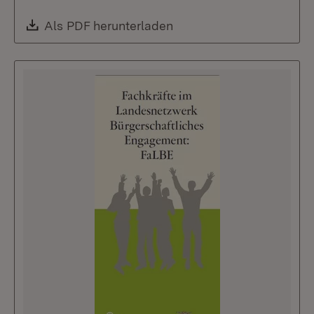
Download:
Als PDF herunterladen
(Öffnet in neuem Fenste