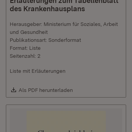
Erläuterungen zum Tabellenblatt
des Krankenhausplans
Herausgeber: Ministerium für Soziales, Arbeit
und Gesundheit
Publikationsart: Sonderformat
Format: Liste
Seitenzahl: 2
Liste mit Erläuterungen
Download:
Als PDF herunterladen
(Öffnet in neuem Fenste