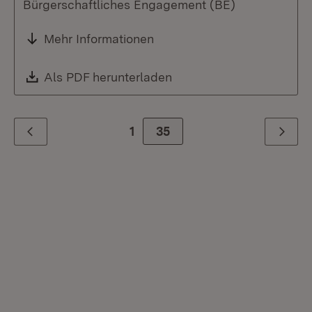
Bürgerschaftliches Engagement (BE)
Mehr Informationen
Download:
Als PDF herunterladen
(Öffnet in neuem Fenste
1
Zur Seite
35
Zurück
Weiter