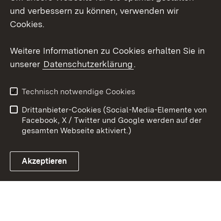
Mastodon
und verbessern zu können, verwenden wir
Cookies.
Youtube
Weitere Informationen zu Cookies erhalten Sie in
Zum 
unserer
Datenschutzerklärung
.
Kontakt
Datenschutz
Erklärung zur
Benutzungshinweise
Technisch notwendige Cookies
Barrierefreiheit
Drittanbieter-Cookies (Social-Media-Elemente von
Impressum
Cookies
Facebook, X / Twitter und Google werden auf der
gesamten Webseite aktiviert.)
Akzeptieren
Link zum Landesportal