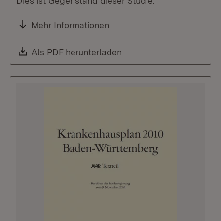
Dies ist Gegenstand dieser Studie.
Mehr Informationen
Download:
Als PDF herunterladen
(Öffnet in neuem Fenste