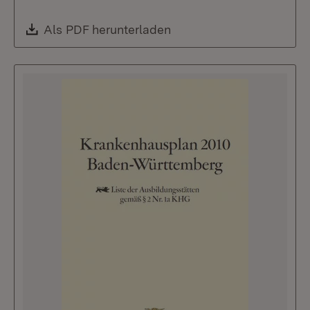
Download:
Als PDF herunterladen
(Öffnet in neuem Fenste