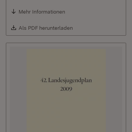
Mehr Informationen
Download:
Als PDF herunterladen
(Öffnet in neuem Fenste