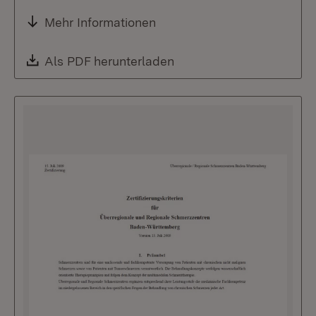
Mehr Informationen
Download:
Als PDF herunterladen
(Öffnet in neuem Fenste