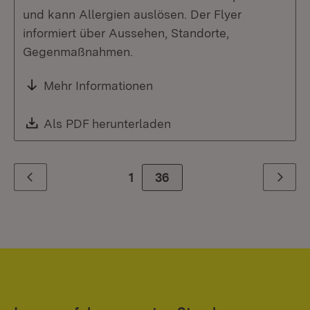
und kann Allergien auslösen. Der Flyer
informiert über Aussehen, Standorte,
Gegenmaßnahmen.
Mehr Informationen
Download:
Als PDF herunterladen
(Öffnet in neuem Fenste
1
Zur Seite
36
Zurück
Weiter