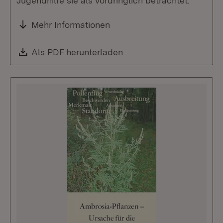
Jugendhilfe sie als vordringlich betrachtet.
Mehr Informationen
Download:
Als PDF herunterladen
(Öffnet in neuem Fenste