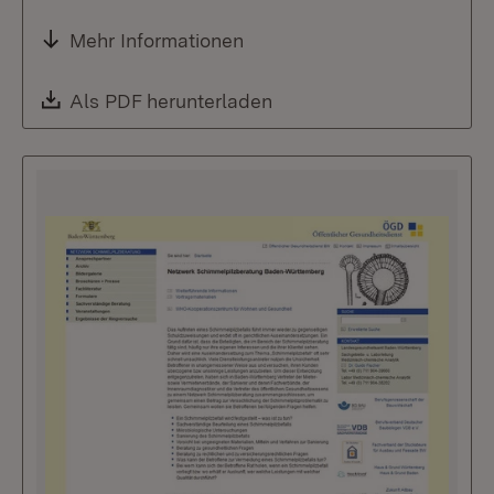
Mehr Informationen
Download:
Als PDF herunterladen
(Öffnet in neuem Fenste