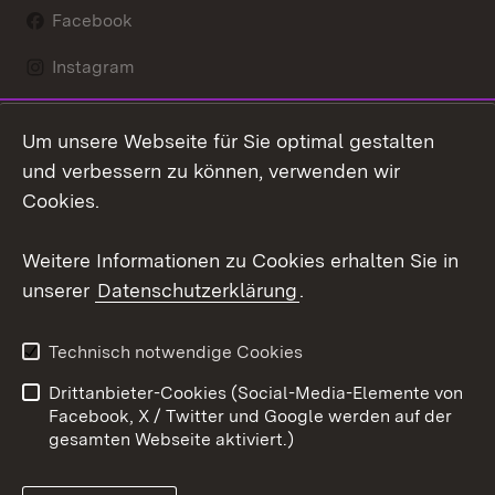
Facebook
Instagram
LinkedIn
Um unsere Webseite für Sie optimal gestalten
Mastodon
und verbessern zu können, verwenden wir
Cookies.
Youtube
Weitere Informationen zu Cookies erhalten Sie in
Zum 
unserer
Datenschutzerklärung
.
Kontakt
Datenschutz
Erklärung zur
Benutzungshinweise
Technisch notwendige Cookies
Barrierefreiheit
Drittanbieter-Cookies (Social-Media-Elemente von
Impressum
Cookies
Facebook, X / Twitter und Google werden auf der
gesamten Webseite aktiviert.)