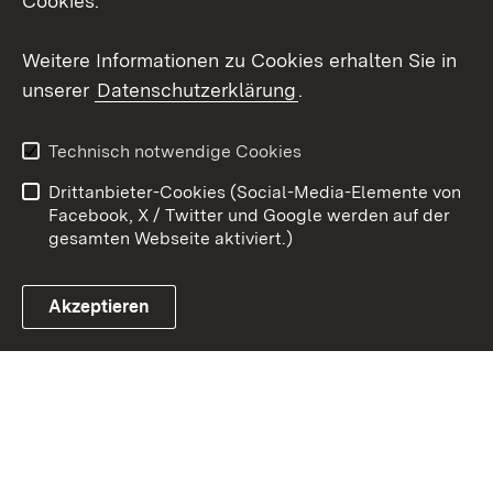
Cookies.
Youtube
Weitere Informationen zu Cookies erhalten Sie in
Zum 
unserer
Datenschutzerklärung
.
Kontakt
Datenschutz
Erklärung zur
Benutzungshinweise
Technisch notwendige Cookies
Barrierefreiheit
Drittanbieter-Cookies (Social-Media-Elemente von
Impressum
Cookies
Facebook, X / Twitter und Google werden auf der
gesamten Webseite aktiviert.)
Akzeptieren
Link zum Landesportal