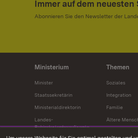
Immer auf dem neuesten
Abonnieren Sie den Newsletter der Land
Ministerium
Themen
Minister
Soziales
Staatssekretärin
Integration
Ministerialdirektorin
Familie
Landes-
Ältere Mensc
Behindertenbeauftragte
Menschen mi
Um unsere Webseite für Sie optimal gestalten und v