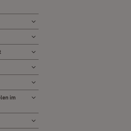
t
len im