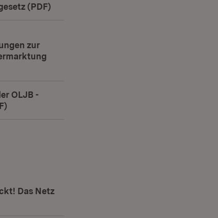
esetz (PDF)
(Öffnet in neuem Fenster)
ungen zur
Vermarktung
uem Fenster)
er OLJB -
F)
(Öffnet in neuem Fenster)
ckt! Das Netz
neuem Fenster)