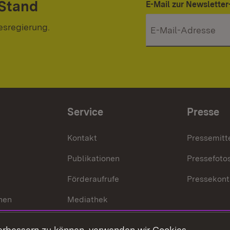
 Stand
E-Mail zur Newslett
esregierung.
Service
Presse
Kontakt
Pressemitt
Publikationen
Pressefoto
Förderaufrufe
Pressekont
hen
Mediathek
t
Veranstaltungen
erbessern zu können, verwenden wir Cookies.