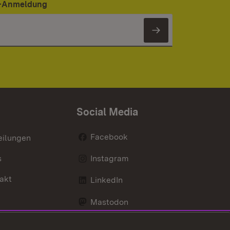
er-Anmeldung
Newsletter 
Social Media
Facebook
eilungen
s
Instagram
akt
LinkedIn
Mastodon
Youtube