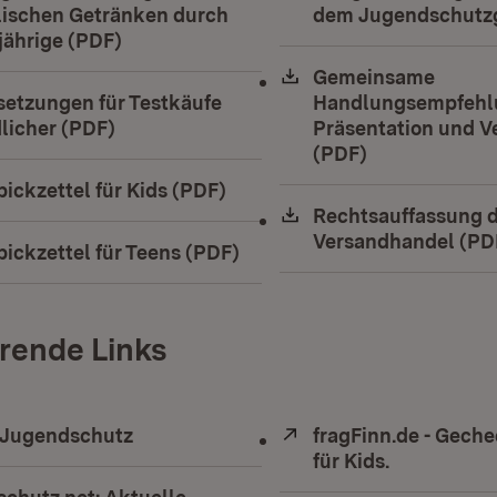
lischen Getränken durch
dem Jugendschutzg
jährige (PDF)
(Öffnet in neuem Fenster)
Download:
Gemeinsame
ad:
setzungen für Testkäufe
Handlungsempfehl
licher (PDF)
(Öffnet in neuem Fenster)
Präsentation und 
(PDF)
(Öffnet in ne
ad:
ickzettel für Kids (PDF)
(Öffnet in neuem Fenster)
Download:
Rechtsauffassung d
Versandhandel (PD
ad:
ickzettel für Teens (PDF)
(Öffnet in neuem Fenster)
rende Links
 Jugendschutz
(Öffnet in neuem Fenster)
Extern:
fragFinn.de - Geche
für Kids.
(Öffnet in 