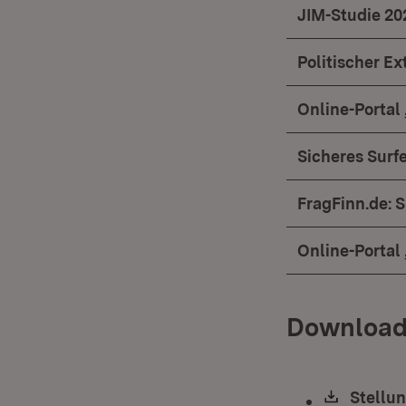
JIM-Studie 20
Politischer E
Online-Portal
Sicheres Surfe
FragFinn.de: 
Online-Portal
Download
Downlo
Stellu