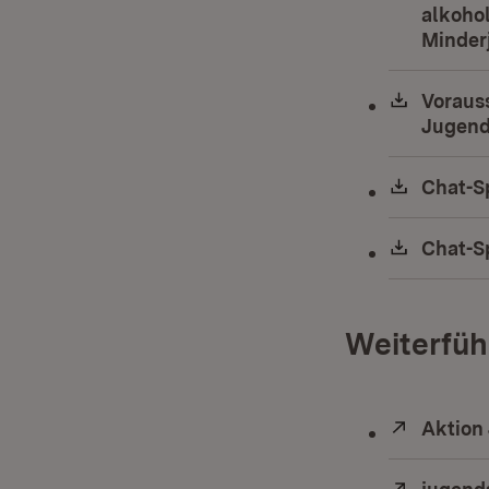
alkoho
Minder
Downlo
Voraus
Jugend
Downlo
Chat-Sp
Downlo
Chat-Sp
Weiterfüh
Extern:
Aktion