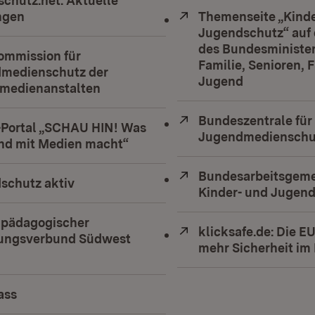
chutz.net: Aktuelle
ngen
(Öffnet in neuem Fenster)
Extern:
Themenseite „Kinde
Jugendschutz“ auf 
des Bundesminister
ommission für
Familie, Senioren, 
medienschutz der
Jugend
(Öffnet in 
medienanstalten
(Öffnet in neuem Fenster)
Extern:
Bundeszentrale für
-Portal „SCHAU HIN! Was
Jugendmedienschu
ind mit Medien macht“
(Öffnet in neuem Fenster)
Extern:
Bundesarbeitsgeme
schutz aktiv
(Öffnet in neuem Fenster)
Kinder- und Jugen
pädagogischer
Extern:
klicksafe.de: Die EU-
ungsverbund Südwest
mehr Sicherheit im
(Öffnet in neuem Fenster)
ass
(Öffnet in neuem Fenster)