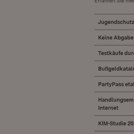
Erfahren Sie me
Jugendschut
Keine Abgabe 
Testkäufe dur
Bußgeldkatalo
PartyPass etab
Handlungsemp
Internet
KIM-Studie 202