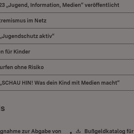
23 „Jugend, Information, Medien“ veröffentlicht
xtremismus im Netz
 „Jugendschutz aktiv“
n für Kinder
Surfen ohne Risiko
 „SCHAU HIN! Was dein Kind mit Medien macht“
s
ad:
ngnahme zur Abgabe von
Download:
Bußgeldkatalog für