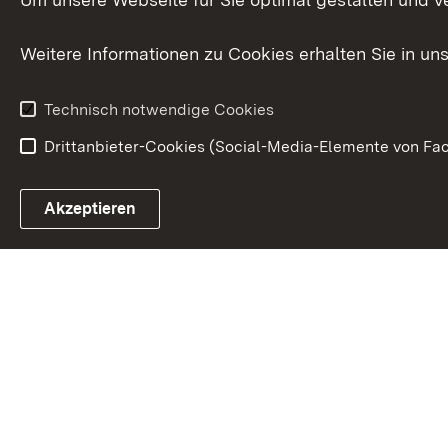
Bürgerreferent
Behinderung
Karriere
Bürgerengag
Weitere Informationen zu Cookies erhalten Sie in un
Anfahrt
Gesundheit &
Technisch notwendige Cookies
Drittanbieter-Cookies (Social-Media-Elemente von Fac
Link zum Landesportal
Akzeptieren