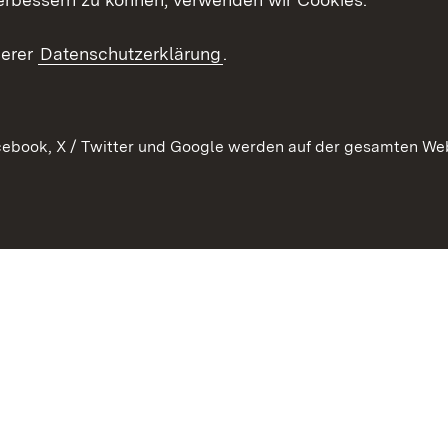
en
RSS
ement
serer
Datenschutzerklärung
.
 Pflege
ebook, X / Twitter und Google werden auf der gesamten Webs
Kontakt
Datenschutz
Erklärung zur Barrierefreiheit