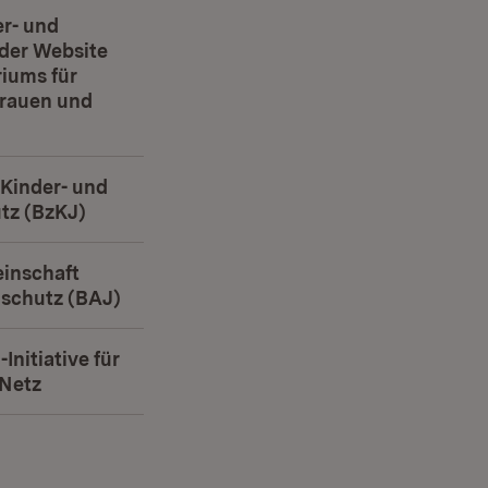
r- und
der Website
iums für
Frauen und
neuem Fenster)
 Kinder- und
tz (BzKJ)
(Öffnet in neuem Fenster)
inschaft
dschutz (BAJ)
(Öffnet in neuem Fenster)
Initiative für
 Netz
(Öffnet in neuem Fenster)